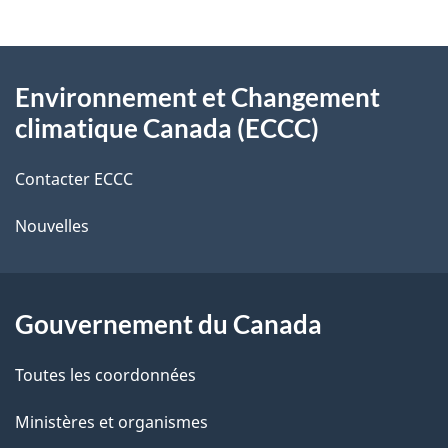
v
l
o
À
s
t
Environnement et Changement
propos
r
d
climatique Canada (ECCC)
de
e
e
r
Contacter ECCC
ce
l
é
Nouvelles
site
t
a
r
p
o
Gouvernement du Canada
a
a
c
g
Toutes les coordonnées
t
e
Ministères et organismes
i