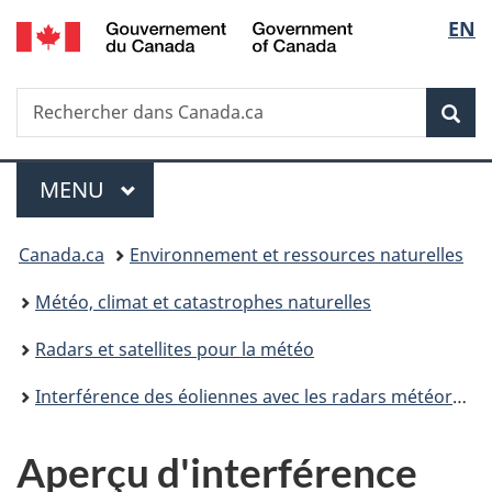
/
Sélec
EN
Passer
Passer
Passer
Government
au
à
à
de
of
contenu
«
la
Canada
Recherche
Rechercher
principal
Au
version
Rec
la
dans
sujet
HTML
Canada.ca
du
simplifiée
langu
Menu
gouvernement
MENU
PRINCIPAL
»
Vous
Canada.ca
Environnement et ressources naturelles
êtes
Météo, climat et catastrophes naturelles
ici :
Radars et satellites pour la météo
Interférence des éoliennes avec les radars météorologiques
Aperçu d'interférence