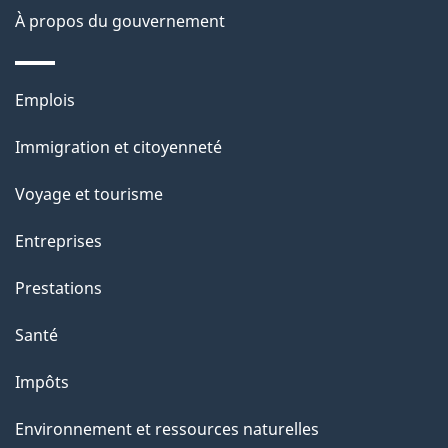
o
À propos du gouvernement
n
s
Thèmes
u
Emplois
et
r
Immigration et citoyenneté
sujets
c
e
Voyage et tourisme
t
Entreprises
t
e
Prestations
p
Santé
a
g
Impôts
e
Environnement et ressources naturelles