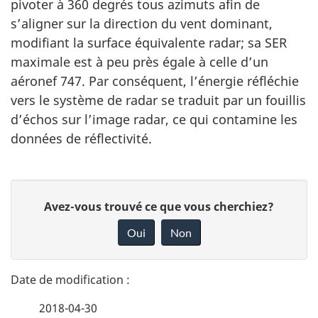
pivoter à 360 degrés tous azimuts afin de
s’aligner sur la direction du vent dominant,
modifiant la surface équivalente radar; sa SER
maximale est à peu près égale à celle d’un
aéronef 747. Par conséquent, l’énergie réfléchie
vers le système de radar se traduit par un fouillis
d’échos sur l’image radar, ce qui contamine les
données de réflectivité.
D
D
Avez-vous trouvé ce que vous cherchiez?
é
o
Oui
Non
n
t
n
a
e
2018-04-30
i
z