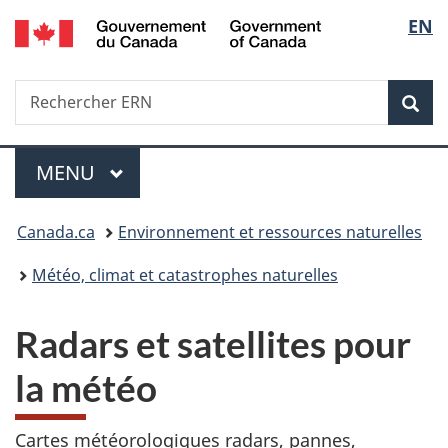
/
Sélec
EN
Passer
Passer
Passer
Government
au
à
à
de
of
contenu
«
la
Canada
Recherche
Rechercher
principal
Au
version
Rec
la
ERN
sujet
HTML
du
simplifiée
langu
Menu
gouvernement
MENU
PRINCIPAL
»
Vous
Canada.ca
Environnement et ressources naturelles
êtes
Météo, climat et catastrophes naturelles
ici :
Radars et satellites pour
la météo
Cartes météorologiques radars, pannes,