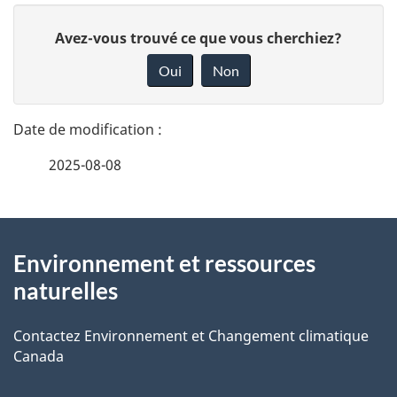
D
D
Avez-vous trouvé ce que vous cherchiez?
é
o
Oui
Non
n
t
n
a
e
2025-08-08
i
z
v
l
o
À
s
t
Environnement et ressources
propos
r
d
naturelles
de
e
e
r
Contactez Environnement et Changement climatique
ce
Canada
l
é
site
t