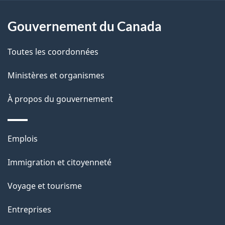
a
r
p
Gouvernement du Canada
o
a
a
Toutes les coordonnées
c
g
t
Ministères et organismes
e
i
À propos du gouvernement
o
n
s
Thèmes
Emplois
u
et
Immigration et citoyenneté
r
sujets
c
Voyage et tourisme
e
Entreprises
t