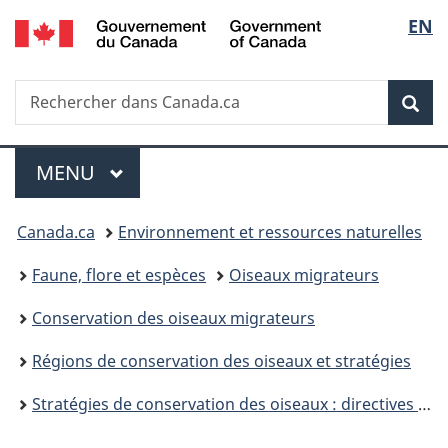
/
Sélec
EN
Passer
Passer
Passer
Government
au
à
à
de
of
contenu
«
la
Canada
Recherche
Rechercher
principal
Au
version
Rec
la
dans
sujet
HTML
Canada.ca
du
simplifiée
langu
Menu
gouvernement
MENU
PRINCIPAL
»
Vous
Canada.ca
Environnement et ressources naturelles
êtes
Faune, flore et espèces
Oiseaux migrateurs
ici :
Conservation des oiseaux migrateurs
Régions de conservation des oiseaux et stratégies
Stratégies de conservation des oiseaux : directives et manuel