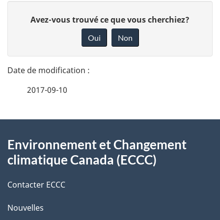
D
D
Avez-vous trouvé ce que vous cherchiez?
é
o
Oui
Non
n
t
n
a
e
2017-09-10
i
z
v
l
o
À
s
t
Environnement et Changement
propos
r
d
climatique Canada (ECCC)
de
e
e
r
Contacter ECCC
ce
l
é
Nouvelles
site
t