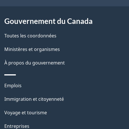
a
r
p
o
Gouvernement du Canada
a
a
c
g
Toutes les coordonnées
t
e
Ministères et organismes
i
o
À propos du gouvernement
n
s
Thèmes
u
Emplois
et
r
Immigration et citoyenneté
sujets
c
e
Voyage et tourisme
t
Entreprises