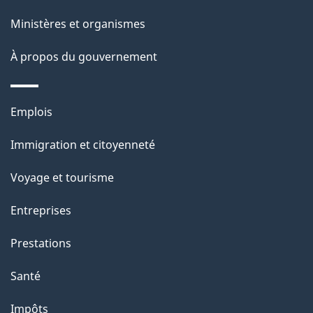
t
e
Ministères et organismes
i
o
À propos du gouvernement
n
s
Thèmes
u
Emplois
et
r
Immigration et citoyenneté
sujets
c
e
Voyage et tourisme
t
Entreprises
t
e
Prestations
p
Santé
a
g
Impôts