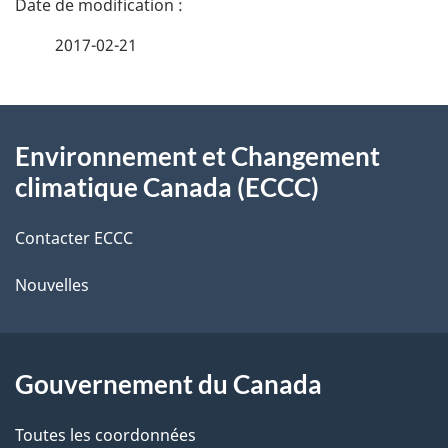
a
e
2017-02-21
i
z
v
l
o
À
s
t
Environnement et Changement
propos
r
d
climatique Canada (ECCC)
de
e
e
r
Contacter ECCC
ce
l
é
Nouvelles
site
t
a
r
p
o
Gouvernement du Canada
a
a
c
g
Toutes les coordonnées