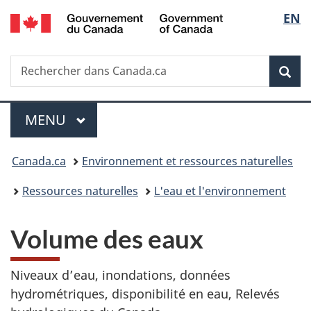
/
Sélec
EN
Passer
Passer
Passer
Government
au
à
à
de
of
contenu
«
la
Canada
Recherche
Rechercher
principal
Au
version
Rec
la
dans
sujet
HTML
Canada.ca
du
simplifiée
langu
Menu
gouvernement
MENU
PRINCIPAL
»
Vous
Canada.ca
Environnement et ressources naturelles
êtes
Ressources naturelles
L'eau et l'environnement
ici :
Volume des eaux
Niveaux d’eau, inondations, données
hydrométriques, disponibilité en eau, Relevés