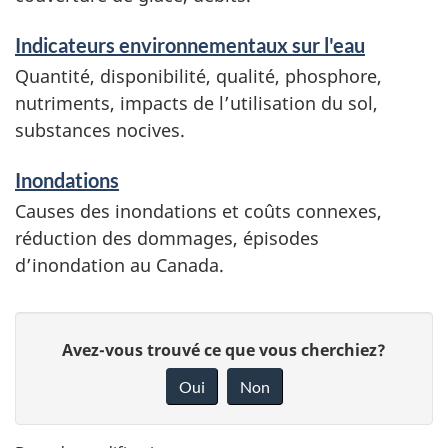
Indicateurs environnementaux sur l'eau
Quantité, disponibilité, qualité, phosphore,
nutriments, impacts de l’utilisation du sol,
substances nocives.
Inondations
Causes des inondations et coûts connexes,
réduction des dommages, épisodes
d’inondation au Canada.
D
D
Avez-vous trouvé ce que vous cherchiez?
é
o
Oui
Non
n
t
n