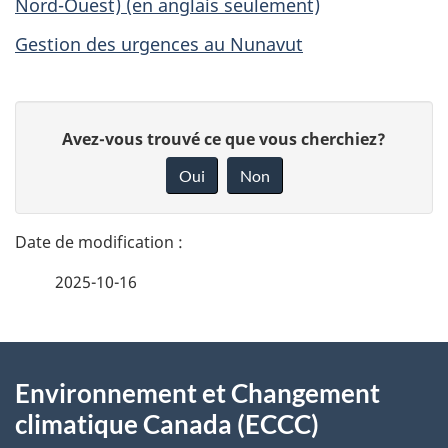
Nord-Ouest) (en anglais seulement)
Gestion des urgences au Nunavut
D
D
Avez-vous trouvé ce que vous cherchiez?
é
o
Oui
Non
n
t
n
a
e
2025-10-16
i
z
v
l
o
À
s
t
Environnement et Changement
propos
r
d
climatique Canada (ECCC)
e