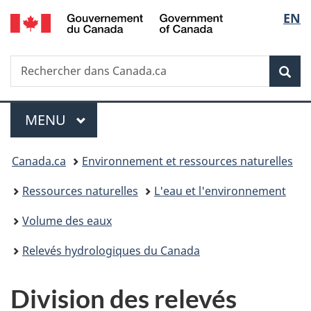
/
Sélec
EN
Passer
Passer
Passer
Government
au
à
à
de
of
contenu
«
la
Canada
Recherche
Rechercher
principal
Au
version
Rec
la
dans
sujet
HTML
Canada.ca
du
simplifiée
langu
Menu
gouvernement
MENU
PRINCIPAL
»
Vous
Canada.ca
Environnement et ressources naturelles
êtes
Ressources naturelles
L'eau et l'environnement
ici :
Volume des eaux
Relevés hydrologiques du Canada
Division des relevés