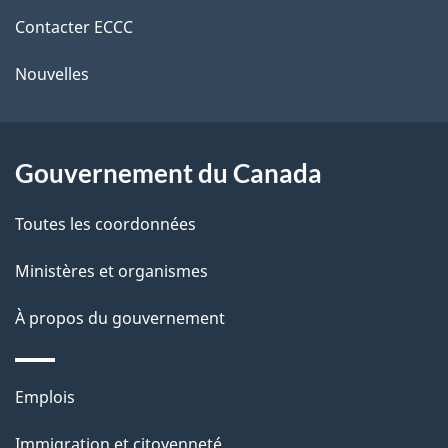
de
e
r
Contacter ECCC
ce
l
é
Nouvelles
site
t
a
r
p
o
Gouvernement du Canada
a
a
c
g
Toutes les coordonnées
t
e
Ministères et organismes
i
o
À propos du gouvernement
n
s
Thèmes
u
Emplois
et
r
Immigration et citoyenneté