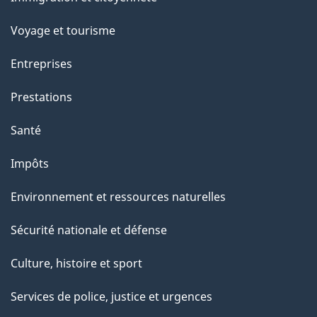
sujets
c
e
Voyage et tourisme
t
Entreprises
t
e
Prestations
p
Santé
a
g
Impôts
e
Environnement et ressources naturelles
Sécurité nationale et défense
Culture, histoire et sport
Services de police, justice et urgences