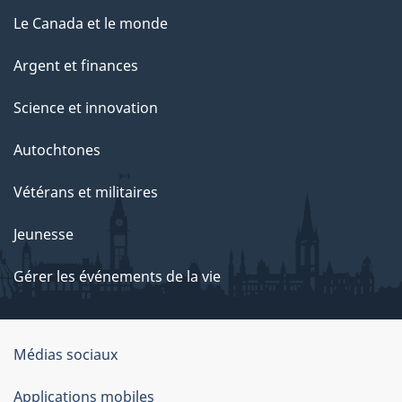
Le Canada et le monde
Argent et finances
Science et innovation
Autochtones
Vétérans et militaires
Jeunesse
Gérer les événements de la vie
Organisation
Médias sociaux
du
Applications mobiles