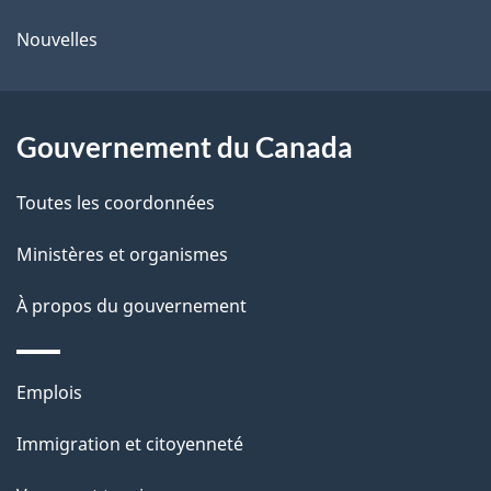
ce
l
é
Nouvelles
site
t
a
r
p
o
Gouvernement du Canada
a
a
c
g
Toutes les coordonnées
t
e
Ministères et organismes
i
o
À propos du gouvernement
n
s
Thèmes
u
Emplois
et
r
Immigration et citoyenneté
sujets
c