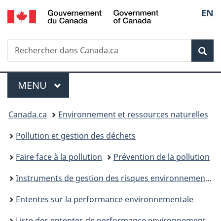
/
Sélec
EN
Passer
Passer
Passer
Government
au
à
à
de
of
contenu
«
la
Canada
Recherche
Rechercher
principal
Au
version
Rec
la
dans
sujet
HTML
Canada.ca
du
simplifiée
langu
Menu
gouvernement
MENU
PRINCIPAL
»
Vous
Canada.ca
Environnement et ressources naturelles
êtes
Pollution et gestion des déchets
ici :
Faire face à la pollution
Prévention de la pollution
Instruments de gestion des risques environnementaux
Ententes sur la performance environnementale
Liste des ententes de performance environnementale