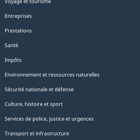
e
Voyage et tourisme
t
Entreprises
t
e
Prestations
p
Santé
a
g
Impôts
e
Environnement et ressources naturelles
Sécurité nationale et défense
Culture, histoire et sport
Services de police, justice et urgences
Transport et infrastructure