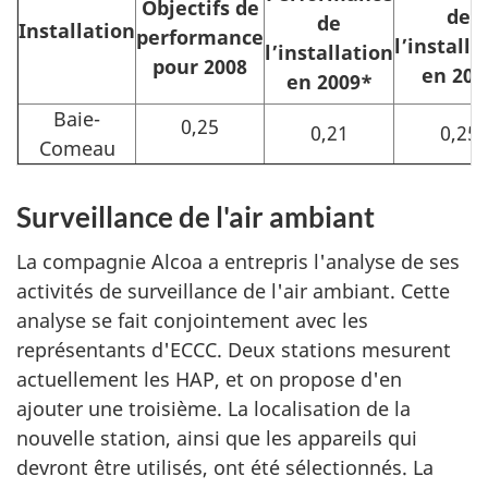
Objectifs de
de
de
Installation
performance
l’installa
l’installation
pour 2008
en 200
en 2009*
Baie-
0,25
0,21
0,25
Comeau
Surveillance de l'air ambiant
La compagnie Alcoa a entrepris l'analyse de ses
activités de surveillance de l'air ambiant. Cette
analyse se fait conjointement avec les
représentants d'ECCC. Deux stations mesurent
actuellement les HAP, et on propose d'en
ajouter une troisième. La localisation de la
nouvelle station, ainsi que les appareils qui
devront être utilisés, ont été sélectionnés. La