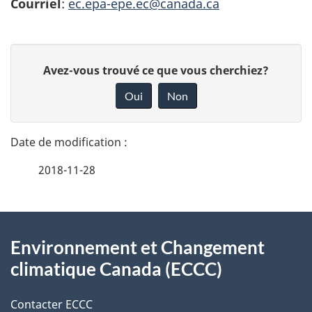
Courriel
:
ec.epa-epe.ec@canada.ca
D
D
Avez-vous trouvé ce que vous cherchiez?
é
o
Oui
Non
n
t
n
a
e
2018-11-28
i
z
v
l
o
À
s
t
Environnement et Changement
propos
r
d
climatique Canada (ECCC)
de
e
e
r
Contacter ECCC