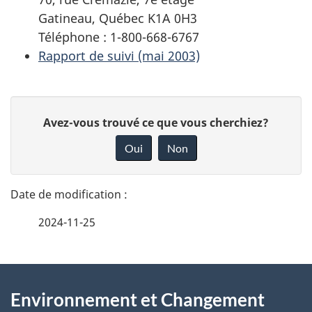
Gatineau, Québec K1A 0H3
Téléphone : 1-800-668-6767
Rapport de suivi (mai 2003)
D
D
Avez-vous trouvé ce que vous cherchiez?
é
o
Oui
Non
n
t
n
a
e
2024-11-25
i
z
v
l
o
À
s
t
Environnement et Changement
propos