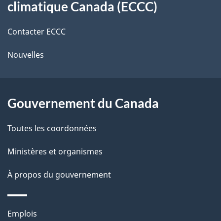
r
d
climatique Canada (ECCC)
de
e
e
r
Contacter ECCC
ce
l
é
Nouvelles
site
t
a
r
p
o
Gouvernement du Canada
a
a
c
g
Toutes les coordonnées
t
e
Ministères et organismes
i
o
À propos du gouvernement
n
s
Thèmes
u
Emplois