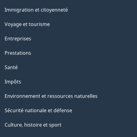
et
r
Immigration et citoyenneté
sujets
c
e
Voyage et tourisme
t
Entreprises
t
e
Prestations
p
Santé
a
g
Impôts
e
Environnement et ressources naturelles
Sécurité nationale et défense
Culture, histoire et sport