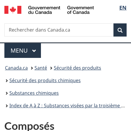
/
Sélec
EN
Passer
Passer
Passer
Government
au
à
à
de
of
contenu
«
la
Canada
Recherche
Rechercher
principal
Au
version
Rec
la
dans
sujet
HTML
Canada.ca
du
simplifiée
langu
Menu
gouvernement
MENU
PRINCIPAL
»
Vous
Canada.ca
Santé
Sécurité des produits
êtes
Sécurité des produits chimiques
ici :
Substances chimiques
Index de A à Z : Substances visées par la troisième phase du Plan de gestion des produits chimiques
Composés