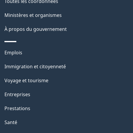
Toutes les coordonnées
l
Ministères et organismes
a
À propos du gouvernement
p
a
Thèmes
Emplois
g
et
Immigration et citoyenneté
sujets
e
Voyage et tourisme
Entreprises
Prestations
Santé