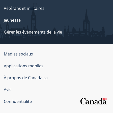
Vétérans et militaires
Jeunesse
Gérer les événements de la vie
Organisation
Médias sociaux
du
Applications mobiles
gouvernement
du
À propos de Canada.ca
Canada
Avis
Confidentialité