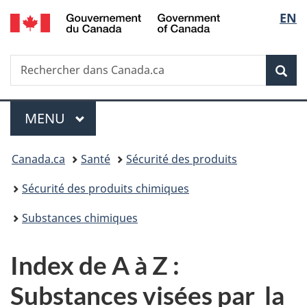
/
Sélec
EN
Passer
Passer
Passer
Government
au
à
à
de
of
contenu
«
la
Canada
Recherche
Rechercher
principal
Au
version
Rec
la
dans
sujet
HTML
Canada.ca
du
simplifiée
langu
Menu
gouvernement
MENU
PRINCIPAL
»
Vous
Canada.ca
Santé
Sécurité des produits
êtes
Sécurité des produits chimiques
ici :
Substances chimiques
Index de A à Z :
Substances visées par la