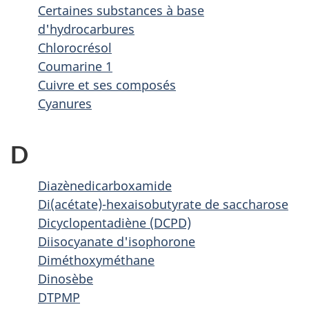
Certaines substances à base
d'hydrocarbures
Chlorocrésol
Coumarine 1
Cuivre et ses composés
Cyanures
D
Diazènedicarboxamide
Di(acétate)-hexaisobutyrate de saccharose
Dicyclopentadiène (DCPD)
Diisocyanate d'isophorone
Diméthoxyméthane
Dinosèbe
DTPMP