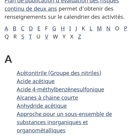
Plan de publication d'évaluation des risques
continu de deux ans
permet d'obtenir des
renseignements sur le calendrier des activités.
A
B
C
D
E
F
G
H
I
J
K
L
M
N
O
P
Q
R
S
T
U
V
W
Y
X
Z
A
Acétonitrile (Groupe des nitriles)
Acide acétique
Acide 4-méthylbenzènesulfonique
Alcanes à chaine courte
Anhydride acétique
Approche pour un sous-ensemble de
substances inorganiques et
organométalliques