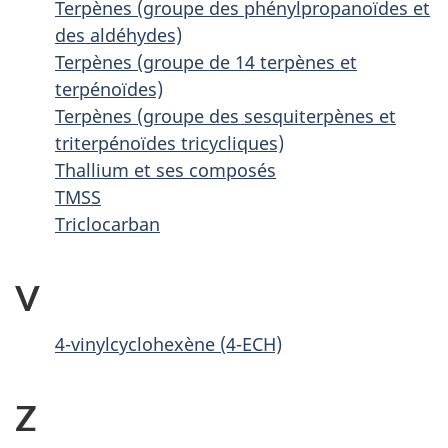
Terpènes (groupe des phénylpropanoïdes et
des aldéhydes)
Terpènes (groupe de 14 terpènes et
terpénoïdes)
Terpènes (groupe des sesquiterpènes et
triterpénoïdes tricycliques)
Thallium et ses composés
TMSS
Triclocarban
V
4-vinylcyclohexène (4-ECH)
Z