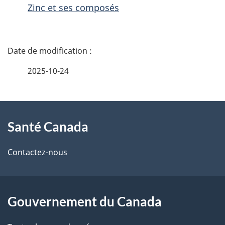
Zinc et ses composés
D
é
2025-10-24
t
À
a
Santé Canada
propos
i
de
l
Contactez-nous
ce
s
site
d
Gouvernement du Canada
e