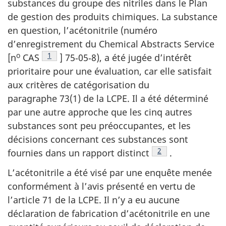
substances du groupe des nitriles dans le Plan
de gestion des produits chimiques. La substance
en question, l’acétonitrile (numéro
d’enregistrement du Chemical Abstracts Service
o
Note de bas de page
1
[n
CAS
] 75‑05‑8), a été jugée d’intérêt
prioritaire pour une évaluation, car elle satisfait
aux critères de catégorisation du
paragraphe 73(1) de la LCPE. Il a été déterminé
par une autre approche que les cinq autres
substances sont peu préoccupantes, et les
décisions concernant ces substances sont
Note de bas de pag
2
fournies dans un rapport distinct
.
L’acétonitrile a été visé par une enquête menée
conformément à l’avis présenté en vertu de
l’article 71 de la LCPE. Il n’y a eu aucune
déclaration de fabrication d’acétonitrile en une