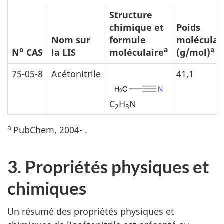
Structure
chimique et
Poids
Nom sur
formule
moléculai
o
a
a
N
CAS
la LIS
moléculaire
(g/mol)
75-05-8
Acétonitrile
41,1
C
H
N
2
3
a
PubChem, 2004- .
3. Propriétés physiques et
chimiques
Un résumé des propriétés physiques et