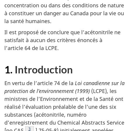
concentration ou dans des conditions de nature
à constituer un danger au Canada pour la vie ou
la santé humaines.
Il est proposé de conclure que l’acétonitrile ne
satisfait à aucun des critères énoncés à
l’article 64 de la LCPE.
1.
Introduction
En vertu de l’article 74 de la
Loi canadienne sur la
protection de l’environnement (1999)
(LCPE), les
ministres de l’Environnement et de la Santé ont
réalisé l’évaluation préalable de l’une des six
substances (acétonitrile, numéro
d’enregistrement du Chemical Abstracts Service
Note de bas de page
3
[no CAS
] 75-05-8) initialement appelées