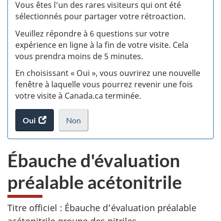
:
Vous êtes l’un des rares visiteurs qui ont été
sélectionnés pour partager votre rétroaction.
S
Veuillez répondre à 6 questions sur votre
d
expérience en ligne à la fin de votre visite. Cela
vous prendra moins de 5 minutes.
si
En choisissant « Oui », vous ouvrirez une nouvelle
w
fenêtre à laquelle vous pourrez revenir une fois
votre visite à Canada.ca terminée.
(t
Oui
accéder
Non
d
au
je
.
sondage.
ne
Ébauche d'évaluation
veux
pas
préalable acétonitrile
participer
au
sondage
Titre officiel : Ébauche d’évaluation préalable
du