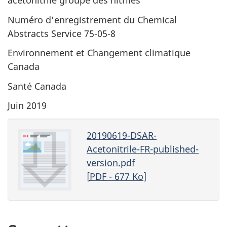
acétonitrile groupe des nitriles
site
web,
Numéro d’enregistrement du Chemical
Abstracts Service 75-05-8
Environnement et Changement climatique
Canada
Santé Canada
Juin 2019
20190619-DSAR-
Acetonitrile-FR-published-
version.pdf
[
PDF
- 677
Ko
]