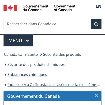
/
Sélec
EN
Passer
Passer
Passer
Passer
Government
au
au
à
à
de
of
Gestionnaire
contenu
«
la
Canada
Recherche
Rechercher
des
principal
Au
version
Rec
la
dans
Invitations
sujet
HTML
Canada.ca
du
simplifiée
langu
Menu
gouvernement
MENU
PRINCIPAL
»
Vous
Canada.ca
Santé
Sécurité des produits
êtes
Sécurité des produits chimiques
ici :
Substances chimiques
Index de A à Z : Substances visées par la troisième phase du Plan de gestion des produits chimiques
×
F
Gouvernement du Canada