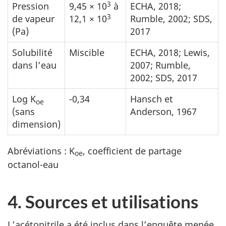
3
Pression
9,45 × 10
à
ECHA, 2018;
3
de vapeur
12,1 × 10
Rumble, 2002; SDS,
(Pa)
2017
Solubilité
Miscible
ECHA, 2018; Lewis,
dans l’eau
2007; Rumble,
2002; SDS, 2017
Log K
-0,34
Hansch et
oe
(sans
Anderson, 1967
dimension)
Abréviations : K
, coefficient de partage
oe
octanol-eau
4. Sources et utilisations
L’acétonitrile a été inclus dans l’enquête menée