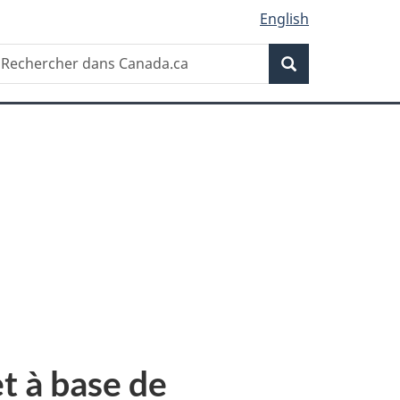
English
Recherche
echercher
Recherche
ans
anada.ca
t à base de