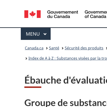
Sélection
de
la
Menu
MENU
PRINCIPAL
langue
Vous
Canada.ca
Santé
Sécurité des produits
êtes
Index de A à Z : Substances visées par la t
ici :
Ébauche d'évaluati
Groupe de substance