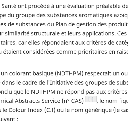
a Santé ont procédé à une évaluation préalable d
pe du groupe des substances aromatiques azoïqu
oupes de substances du Plan de gestion des produ
imilarité structurale et leurs applications. Ces
aires, car elles répondaient aux critères de caté
u étaient considérées comme prioritaires en rais
 un colorant basique (NDTHPM) respectait un ou p
 dans le cadre de l'Initiative des groupes de su
onclu que le NDTHPM ne répond pas aux critères st
Note de bas de pag
[1]
ical Abstracts Service
(n° CAS)
, le nom fig
s le
Colour Index
(C.I) ou le nom générique (le c
ivant :