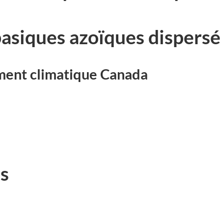
basiques azoïques dispers
ent climatique Canada
s