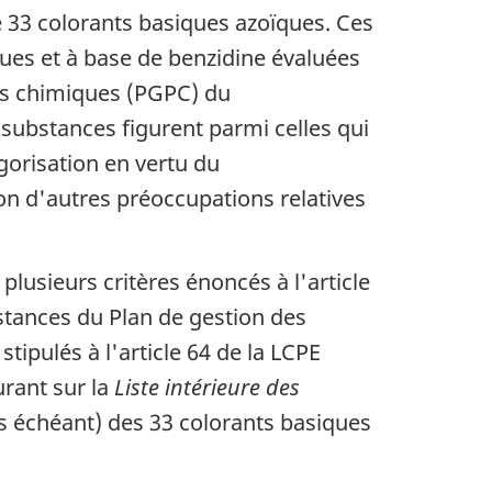
e 33 colorants basiques azoïques. Ces
es et à base de benzidine évaluées
its chimiques (PGPC) du
 substances figurent parmi celles qui
gorisation en vertu du
on d'autres préoccupations relatives
lusieurs critères énoncés à l'article
bstances du Plan de gestion des
ipulés à l'article 64 de la LCPE
e
urant sur la
Liste intérieure des
as échéant) des 33 colorants basiques