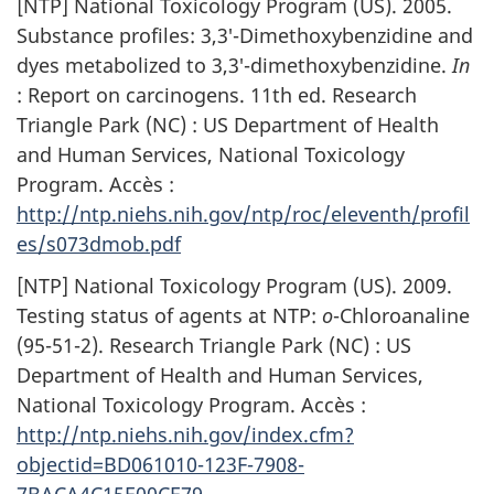
[NTP] National Toxicology Program (US). 2005.
Substance profiles: 3,3′-Dimethoxybenzidine and
dyes metabolized to 3,3′-dimethoxybenzidine.
In
: Report on carcinogens. 11th ed. Research
Triangle Park (NC) : US Department of Health
and Human Services, National Toxicology
Program. Accès :
http://ntp.niehs.nih.gov/ntp/roc/eleventh/profil
es/s073dmob.pdf
[NTP] National Toxicology Program (US). 2009.
Testing status of agents at NTP:
o
-Chloroanaline
(95-51-2). Research Triangle Park (NC) : US
Department of Health and Human Services,
National Toxicology Program. Accès :
http://ntp.niehs.nih.gov/index.cfm?
objectid=BD061010-123F-7908-