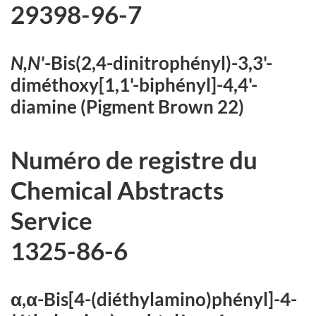
29398-96-7
N,N'
-Bis(2,4-dinitrophényl)-3,3'-
diméthoxy[1,1'-biphényl]-4,4'-
diamine (Pigment Brown 22)
Numéro de registre du
Chemical Abstracts
Service
1325-86-6
α,α-Bis[4-(diéthylamino)phényl]-4-