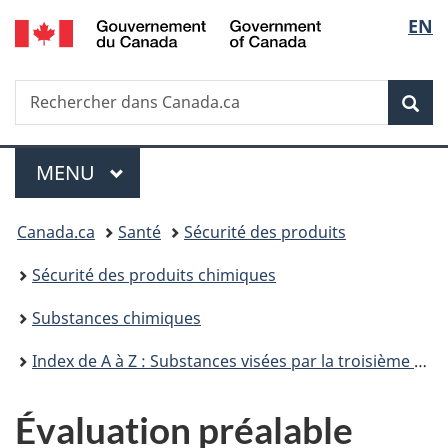
/
Sélec
EN
Passer
Passer
Passer
Government
au
à
à
de
of
contenu
«
la
Canada
Recherche
Rechercher
principal
Au
version
Rec
la
dans
sujet
HTML
Canada.ca
du
simplifiée
langu
Menu
gouvernement
MENU
PRINCIPAL
»
Vous
Canada.ca
Santé
Sécurité des produits
êtes
Sécurité des produits chimiques
ici :
Substances chimiques
Index de A à Z : Substances visées par la troisième phase du Plan de gestion des produits chimiques
Évaluation préalable