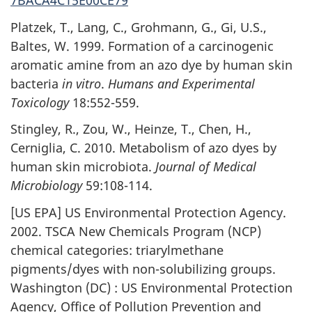
7BACA4C15E00CE79
Platzek, T., Lang, C., Grohmann, G., Gi, U.S.,
Baltes, W. 1999. Formation of a carcinogenic
aromatic amine from an azo dye by human skin
bacteria
in vitro
.
Humans and Experimental
Toxicology
18:552-559.
Stingley, R., Zou, W., Heinze, T., Chen, H.,
Cerniglia, C. 2010. Metabolism of azo dyes by
human skin microbiota.
Journal of Medical
Microbiology
59:108-114.
[US EPA] US Environmental Protection Agency.
2002. TSCA New Chemicals Program (NCP)
chemical categories: triarylmethane
pigments/dyes with non-solubilizing groups.
Washington (DC) : US Environmental Protection
Agency, Office of Pollution Prevention and