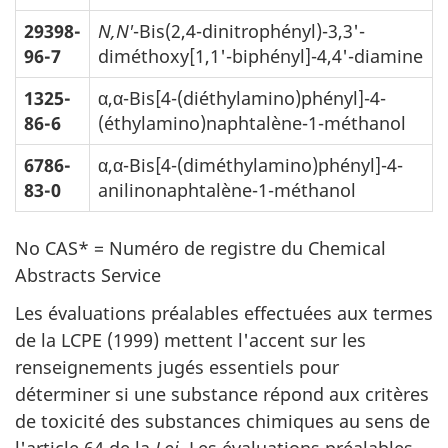
29398-
N,N'
-Bis(2,4-dinitrophényl)-3,3'-
96-7
diméthoxy[1,1'-biphényl]-4,4'-diamine
1325-
α,α-Bis[4-(diéthylamino)phényl]-4-
86-6
(éthylamino)naphtalène-1-méthanol
6786-
α,α-Bis[4-(diméthylamino)phényl]-4-
83-0
anilinonaphtalène-1-méthanol
No CAS* = Numéro de registre du Chemical
Abstracts Service
Les évaluations préalables effectuées aux termes
de la LCPE (1999) mettent l'accent sur les
renseignements jugés essentiels pour
déterminer si une substance répond aux critères
de toxicité des substances chimiques au sens de