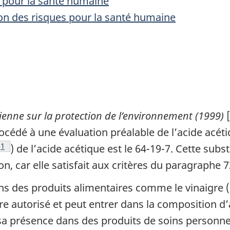
e pour la santé humaine
tion des risques pour la santé humaine
ienne sur la protection de l’environnement (1999)
[
océdé à une évaluation préalable de l’acide acét
Note de bas de page
1
) de l’acide acétique est le 64-19-7. Cette su
on, car elle satisfait aux critères du paragraphe 7
ns des produits alimentaires comme le vinaigre (
aire autorisé et peut entrer dans la composition d
a présence dans des produits de soins personnels