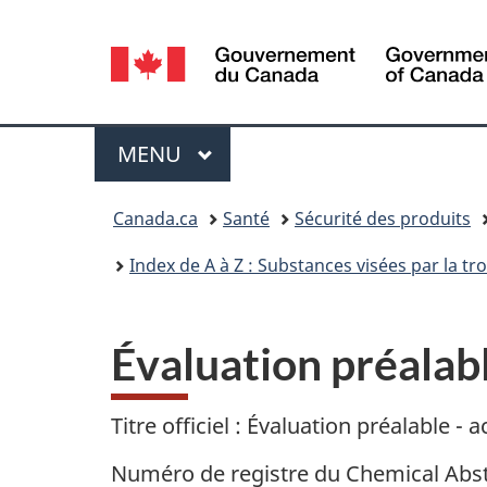
Sélection
de
la
Menu
MENU
PRINCIPAL
langue
Vous
Canada.ca
Santé
Sécurité des produits
êtes
Index de A à Z : Substances visées par la t
ici :
Évaluation préalabl
Titre officiel : Évaluation préalable - 
Numéro de registre du Chemical Abst