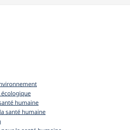
l’environnement
e écologique
a santé humaine
r la santé humaine
n