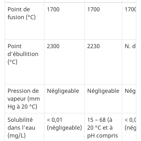
Point de
1700
1700
1700
fusion (°C)
Point
2300
2230
N. d.
d’ébullition
(°C)
Pression de
Négligeable
Négligeable
Négli
vapeur (mm
Hg à 20 °C)
Solubilité
< 0,01
15 – 68 (à
< 0,0
dans l’eau
(négligeable)
20 °C et à
(négli
(mg/L)
pH compris