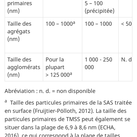
primaires
5 – 100
(nm)
(précipitée)
a
Taille des
100 – 1000
100 – 1000
< 500
agrégats
(nm)
Taille des
Pour la
1 000 - 250
N. d.
agglomérats
plupart
000
a
(nm)
> 125 000
Abréviation : n. d. = non disponible
a
Taille des particules primaires de la SAS traitée
en surface (Fruijtier-Pölloth, 2012). La taille des
particules primaires de TMSS peut également se
situer dans la plage de 6,9 à 8,6 nm (ECHA,
2016), ce qui correspond à la plage de tailles