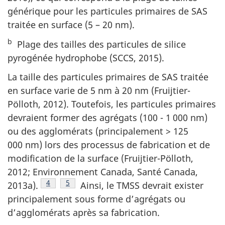
générique pour les particules primaires de SAS
traitée en surface (5 – 20 nm).
b
Plage des tailles des particules de silice
pyrogénée hydrophobe (SCCS, 2015).
La taille des particules primaires de SAS traitée
en surface varie de 5 nm à 20 nm (Fruijtier-
Pölloth, 2012). Toutefois, les particules primaires
devraient former des agrégats (100 - 1 000 nm)
ou des agglomérats (principalement > 125
000 nm) lors des processus de fabrication et de
modification de la surface (Fruijtier-Pölloth,
2012; Environnement Canada, Santé Canada,
Note de bas de page
4
Note de bas de page
5
2013a).
Ainsi, le TMSS devrait exister
principalement sous forme d’agrégats ou
d’agglomérats après sa fabrication.