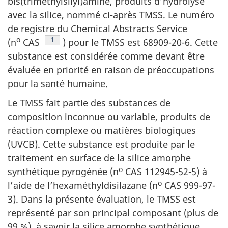
bis(triméthylsilyl)amine, produits d’hydrolyse
avec la silice, nommé ci-après TMSS. Le numéro
de registre du Chemical Abstracts Service
o
Note de bas de page
1
(n
CAS
) pour le TMSS est 68909-20-6. Cette
substance est considérée comme devant être
évaluée en priorité en raison de préoccupations
pour la santé humaine.
Le TMSS fait partie des substances de
composition inconnue ou variable, produits de
réaction complexe ou matières biologiques
(UVCB). Cette substance est produite par le
traitement en surface de la silice amorphe
o
synthétique pyrogénée (n
CAS 112945-52-5) à
o
l’aide de l’hexaméthyldisilazane (n
CAS 999-97-
3). Dans la présente évaluation, le TMSS est
représenté par son principal composant (plus de
99 %), à savoir la silice amorphe synthétique