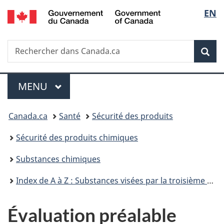
/
Sélec
EN
Passer
Passer
Passer
Government
au
à
à
de
of
contenu
«
la
Canada
Recherche
Rechercher
principal
Au
version
Rec
la
dans
sujet
HTML
Canada.ca
du
simplifiée
langu
Menu
gouvernement
MENU
PRINCIPAL
»
Vous
Canada.ca
Santé
Sécurité des produits
êtes
Sécurité des produits chimiques
ici :
Substances chimiques
Index de A à Z : Substances visées par la troisième phase du Plan de gestion des produits chimiques
Évaluation préalable