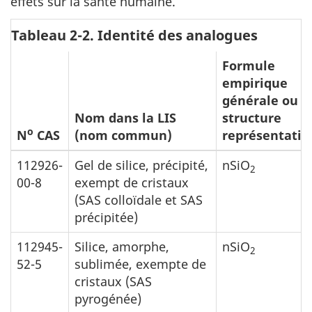
effets sur la santé humaine.
Tableau 2-2. Identité des analogues
Formule
empirique
générale ou
Nom dans la LIS
structure
o
N
CAS
(nom commun)
représentativ
112926-
Gel de silice, précipité,
nSiO
2
00-8
exempt de cristaux
(SAS colloïdale et SAS
précipitée)
112945-
Silice, amorphe,
nSiO
2
52-5
sublimée, exempte de
cristaux (SAS
pyrogénée)