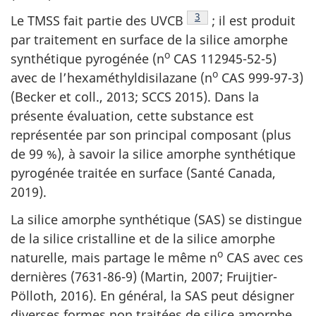
Note de bas de page
3
Le TMSS fait partie des UVCB
; il est produit
par traitement en surface de la silice amorphe
o
synthétique pyrogénée (n
CAS 112945-52-5)
o
avec de l’hexaméthyldisilazane (n
CAS 999-97-3)
(Becker et coll., 2013; SCCS 2015). Dans la
présente évaluation, cette substance est
représentée par son principal composant (plus
de 99 %), à savoir la silice amorphe synthétique
pyrogénée traitée en surface (Santé Canada,
2019).
La silice amorphe synthétique (SAS) se distingue
de la silice cristalline et de la silice amorphe
o
naturelle, mais partage le même n
CAS avec ces
dernières (7631-86-9) (Martin, 2007; Fruijtier-
Pölloth, 2016). En général, la SAS peut désigner
diverses formes non traitées de silice amorphe