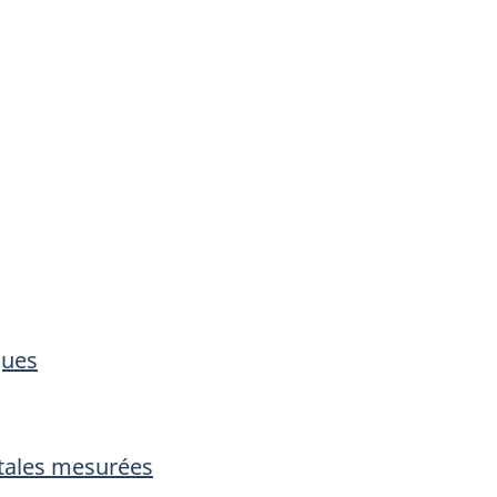
ques
tales mesurées