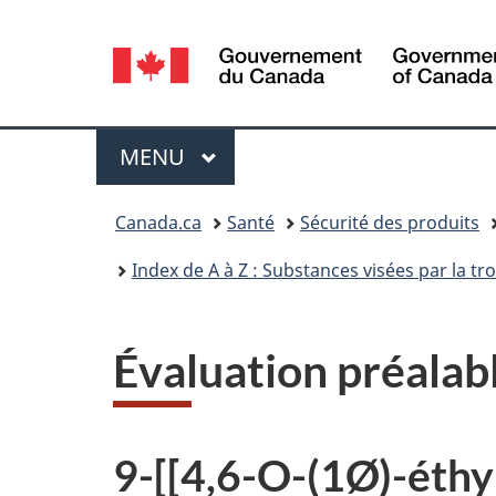
Sélection
de
la
Menu
MENU
PRINCIPAL
langue
Vous
Canada.ca
Santé
Sécurité des produits
êtes
Index de A à Z : Substances visées par la t
ici :
Évaluation préalab
9-[[4,6-O-(1Ø)-éthy