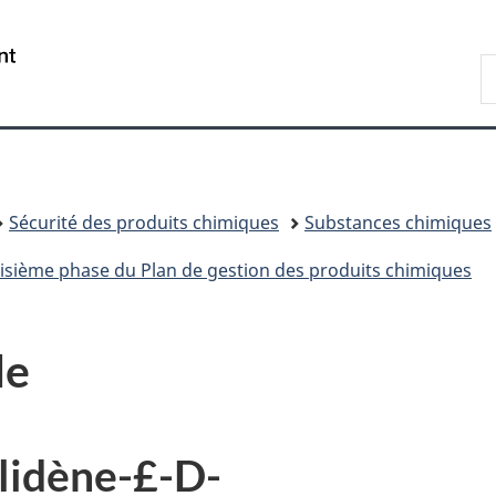
Passer
Passer
Passer
au
à
à
/
R
contenu
«
la
Government
d
principal
Au
version
of
C
sujet
HTML
Canada
du
simplifiée
gouvernement
»
Sécurité des produits chimiques
Substances chimiques
roisième phase du Plan de gestion des produits chimiques
le
lidène-£-D-