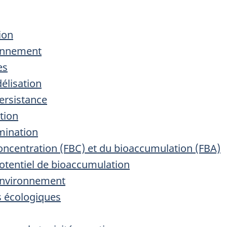
ion
ronnement
es
délisation
persistance
tion
mination
concentration (FBC) et du bioaccumulation (FBA)
potentiel de bioaccumulation
l'environnement
ts écologiques