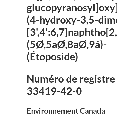
glucopyranosyl]oxy]
(4-hydroxy-3,5-dim
[3',4':6,7]naphtho[2
(5Ø,5aØ,8aØ,9á)-
(Étoposide)
Numéro de registre
33419-42-0
Environnement Canada