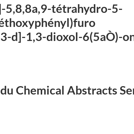
-5,8,8a,9-tétrahydro-5-
éthoxyphényl)furo
,3-d]-1,3-dioxol-6(5aÒ)-o
 du
Chemical Abstracts Se