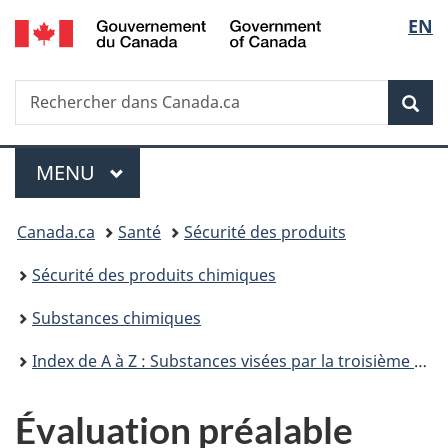
/
Sélec
EN
Passer
Passer
Passer
Passer
Government
au
au
à
à
de
of
Gestionnaire
contenu
«
la
Canada
Recherche
Rechercher
des
principal
Au
version
Rec
la
dans
Invitations
sujet
HTML
Canada.ca
du
simplifiée
langu
Menu
gouvernement
MENU
PRINCIPAL
»
Vous
Canada.ca
Santé
Sécurité des produits
êtes
Sécurité des produits chimiques
ici :
Substances chimiques
Index de A à Z : Substances visées par la troisième phase du Plan de gestion des produits chimiques
Évaluation préalable