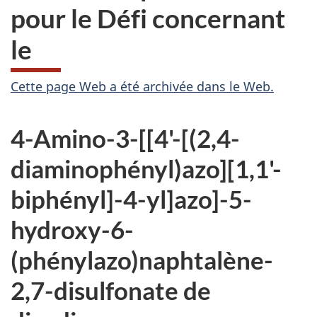
pour le Défi concernant
le
A
Cette page Web a été archivée dans le Web.
r
4-Amino-3-[[4'-[(2,4-
c
diaminophényl)azo][1,1'-
h
biphényl]-4-yl]azo]-5-
i
hydroxy-6-
v
(phénylazo)naphtalène-
é
2,7-disulfonate de
e