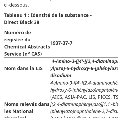
ci-dessous.
Tableau 1 : Identité de la substance -
Direct Black 38
Numéro de
registre du
1937-37-7
Chemical Abstracts
o
Service (n
CAS)
4-Amino-3-[[4'-[(2,4-diaminoph
Nom dans la LIS
yl]azo]-5-hydroxy-6-(phénylaz
disodium
4-Amino-3-[[4'-[(2,4-diaminophén
hydroxy-6-(phénylazo)naphtalèn
(AICS, ASIA-PAC, LIS, PICCS, 
Noms relevés dans
[(2,4-diaminophenyl)azo][1,1'-bi
les National
(phenylazo)naphthalene-2,7-dis