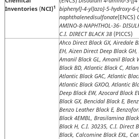
Chemical
(ENCS)
Disodium 4-amino-3-[[4'-
1
Inventories
(
NCI)
biphenyl]-4-yl]azo]-5-hydroxy-6-
naphthalenedisulfonate
(ENCS)
AMINO-8-NAPHTHOL-36- DISU
C.I. DIRECT BLACK 38
(PICCS)
Ahco Direct Black GX, Airedale B
EH, Aizen Direct Deep Black GH,
Amanil Black GL, Amanil Black 
Black BD, Atlantic Black C, Atlant
Atlantic Black GAC, Atlantic Bla
Atlantic Black GXOO, Atlantic Bla
Deep Black EW, Azocard Black 
Black GX, Bencidal Black E, Benz
Benzo Leather Black E, Benzofo
Black 4EMBL, Brasilamina Black
Black H, C.I. 30235, C.I. Direct
Black, Calcomine Black EXL, Car