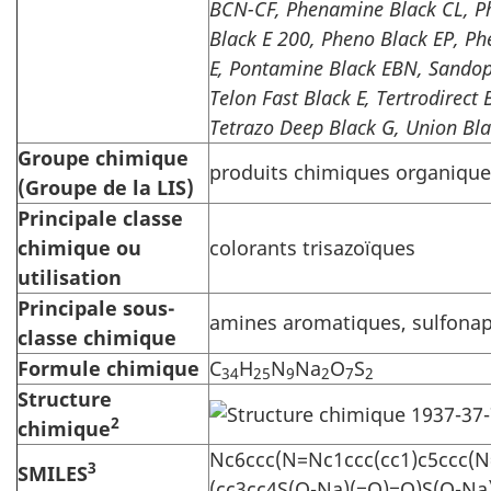
BCN-CF, Phenamine Black CL, P
Black E 200, Pheno Black EP, P
E, Pontamine Black EBN, Sandope
Telon Fast Black E, Tertrodirect 
Tetrazo Deep Black G, Union Bl
Groupe chimique
produits chimiques organique
(Groupe de la LIS)
Principale classe
chimique ou
colorants trisazoïques
utilisation
Principale sous-
amines aromatiques, sulfonap
classe chimique
Formule chimique
C
H
N
Na
O
S
34
25
9
2
7
2
Structure
2
chimique
Nc6ccc(N=Nc1ccc(cc1)c5ccc(N
3
SMILES
(cc3cc4S(O-Na)(=O)=O)S(O-Na