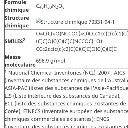
Formule
C
H
N
O
40
60
2
8
chimique
Structure
chimique
O=C(C(=O)NCCOC(=O)CCc1cc(c(c(c1)C(
2
SMILES
(C)C)O)C(C)(C)C)NCCOC(=O)
CCc2cc(c(c(c2)C(C)(C)C)O)C(C)(C)C
Masse
696,9 g/mol
moléculaire
1
National Chemical Inventories (NCI), 2007 : AICS
(inventaire des substances chimiques de l'Australi
ASIA-PAC (listes des substances de l'Asie-Pacifique
LIS (Liste intérieure des substances du Canada);
ECL (liste des substances chimiques existantes de 
Corée); EINECS (inventaire européen des substanc
chimiques commerciales existantes); ENCS
(inventaire des substances chimiques existantes e