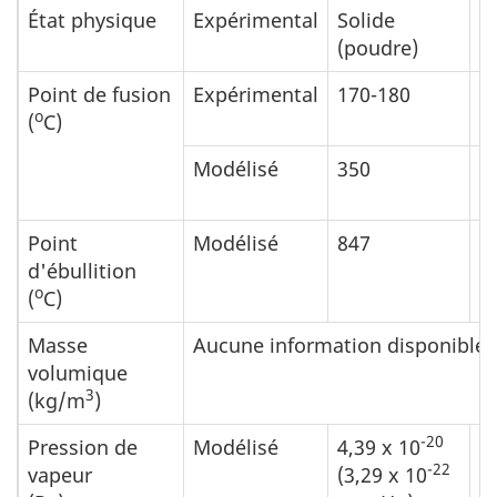
État physique
Expérimental
Solide
-
(poudre)
Point de fusion
Expérimental
170-180
o
(
C)
Modélisé
350
Point
Modélisé
847
d'ébullition
o
(
C)
Masse
Aucune information disponible
volumique
3
(kg/m
)
-20
Pression de
Modélisé
4,39 x 10
2
-22
vapeur
(3,29 x 10