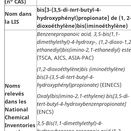
o
(n
CAS)
bis[3-(3,5-di-
-butyl-4-
tert
Nom dans
hydroxyphényl)propionate] de (1, 2
la LIS
dioxoéthylène)bis(iminoéthylène)
Benzenepropanoic acid, 3,5-bis(1,1-
dimethylethyl)-4-hydroxy-, (1,2-dioxo-1,2
ethanediyl)bis(imino-2,1-ethanediyl) este
(TSCA, AICS, ASIA-PAC)
(1,2-dioxoéthylène)bis (iminoéthylène)
bis(3-(3,5-di-tert-butyl-4-
hydroxyphényl)propionate)
(EINECS)
Noms
relevés
Oxalylbis(imino-2,1-ethylene) bis[3,5-di-
dans les
tert-butyl-4-hydroxybenzenpropionate]
National
(ENCS)
Chemical
3,5-Bis(1,1-dimethylethyl)-4-
Inventories
hydroxybenzene-propanoic acid (1,2-