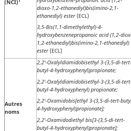
1
(
NCI)
dioxo-1,2-ethanediyl)bis(imino-2,1-
ethanediyl) ester
(ECL)
3,5-Bis(1,1-dimethylethyl)-4-
hydroxybenzenepropanoic acid (1,2-diox
1,2-ethanediyl)bis(imino-2,1-ethanediyl)
ester
(ECL)
2,2'-Oxalyldiamidobisethyl 3-(3,5-di-tert
butyl-4-hydroxyphenyl)propionate;
2,2'-Oxalyldiamidobisethyl-3-(3,5-di-tert
butyl-4-hydroxyphenyl) propionate;
2,2'-Oxamidobis[ethyl 3-(3,5-di-tert-buty
Autres
4-hydroxyphenyl)propionate];
noms
2,2'-Oxamidodiethyl bis[3-(3,5-di-tert-
butyl-4-hydroxyphenyl)propionate];