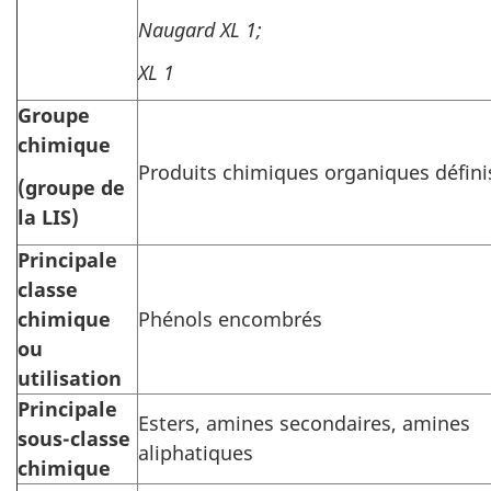
Naugard XL 1;
XL 1
Groupe
chimique
Produits chimiques organiques défini
(groupe de
la LIS)
Principale
classe
chimique
Phénols encombrés
ou
utilisation
Principale
Esters, amines secondaires, amines
sous-classe
aliphatiques
chimique