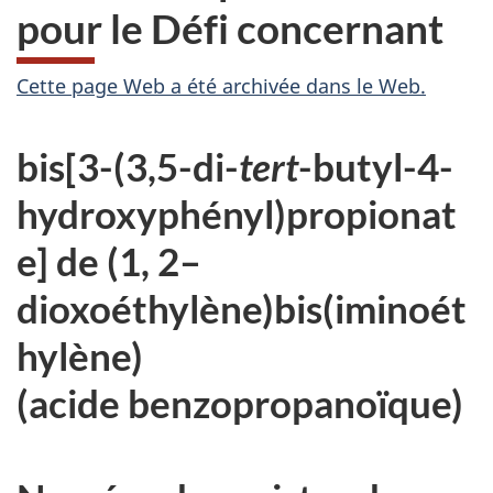
pour le Défi concernant
A
Cette page Web a été archivée dans le Web.
r
bis[3-(3,5-di-
tert
-butyl-4-
c
hydroxyphényl)propionat
h
e] de (1, 2–
i
dioxoéthylène)bis(iminoét
v
hylène)
é
(acide benzopropanoïque)
e