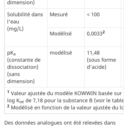
dimension)
Solubilité dans
Mesuré
< 100
2
l'eau
(mg/L)
2
Modélisé
0,0033
2
pK
modélisé
11,48
a
(constante de
(sous forme
dissociation)
d'acide)
(sans
dimension)
1
Valeur ajustée du modèle KOWWIN basée sur la 
log K
de 7,18 pour la substance B (voir le tablea
oe
2
Modélisé en fonction de la valeur ajustée du log
Des données analogues ont été relevées dans