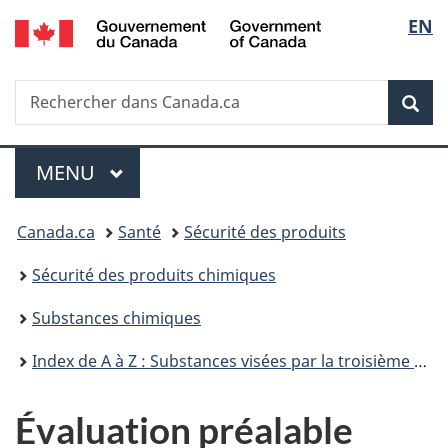
/
Sélec
EN
Passer
Passer
Passer
Government
au
à
à
de
of
contenu
«
la
Canada
Recherche
Rechercher
principal
Au
version
Rec
la
dans
sujet
HTML
Canada.ca
du
simplifiée
langu
Menu
gouvernement
MENU
PRINCIPAL
»
Vous
Canada.ca
Santé
Sécurité des produits
êtes
Sécurité des produits chimiques
ici :
Substances chimiques
Index de A à Z : Substances visées par la troisième phase du Plan de gestion des produits chimiques
Évaluation préalable