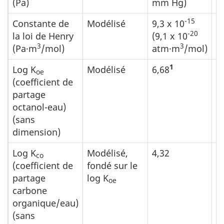
(Pa)
mm Hg)
-15
Constante de
Modélisé
9,3 x 10
2
-20
la loi de Henry
(9,1 x 10
3
3
(Pa·m
/mol)
atm·m
/mol)
1
Log K
Modélisé
6,68
oe
(coefficient de
partage
octanol-eau)
(sans
dimension)
Log K
Modélisé,
4,32
co
(coefficient de
fondé sur le
partage
log K
oe
carbone
organique/eau)
(sans