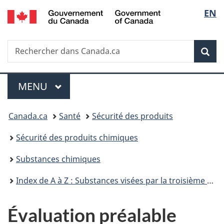
/
Sélec
EN
Passer
Passer
Passer
Government
au
à
à
de
of
contenu
«
la
Canada
Recherche
Rechercher
principal
Au
version
Rec
la
dans
sujet
HTML
Canada.ca
du
simplifiée
langu
Menu
gouvernement
MENU
PRINCIPAL
»
Vous
Canada.ca
Santé
Sécurité des produits
êtes
Sécurité des produits chimiques
ici :
Substances chimiques
Index de A à Z : Substances visées par la troisième phase du Plan de gestion des produits chimiques
Évaluation préalable