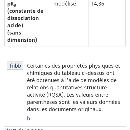
pK
modélisé
14,36
a
(constante de
dissociation
acide)
(sans
dimension)
Notes
Certaines des propriétés physiques et
Retour à la référence de la note de bas de page
fnbb
de
chimiques du tableau ci-dessus ont
bas
été obtenues à l'aide de modèles de
de
relations quantitatives structure-
page
activité (RQSA). Les valeurs entre
fnbb
parenthèses sont les valeurs données
dans les documents originaux.
b