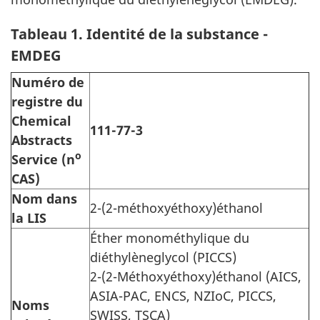
Tableau 1. Identité de la substance -
EMDEG
Numéro de
registre du
Chemical
111-77-3
Abstracts
o
Service
(n
CAS)
Nom dans
2-(2-méthoxyéthoxy)éthanol
la LIS
Éther monométhylique du
diéthylèneglycol (PICCS)
2-(2-Méthoxyéthoxy)éthanol (AICS,
ASIA-PAC, ENCS, NZIoC, PICCS,
Noms
SWISS, TSCA)