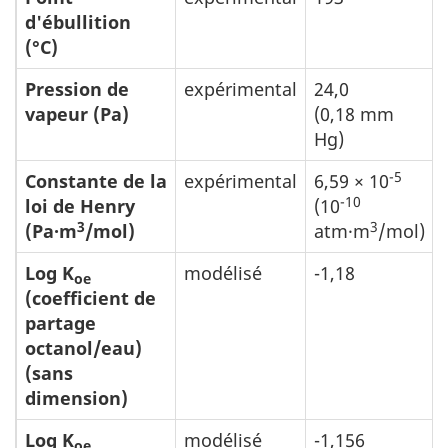
d'ébullition
(°C)
Pression de
expérimental
24,0
vapeur (Pa)
(0,18 mm
Hg)
-5
Constante de la
expérimental
6,59 × 10
-10
loi de Henry
(10
3
3
(Pa·m
/mol)
atm·m
/mol)
Log K
modélisé
-1,18
oe
(coefficient de
partage
octanol/eau)
(sans
dimension)
Log K
modélisé
-1,156
oe