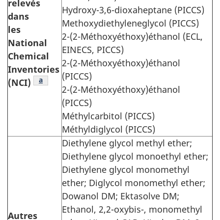
relevés
Hydroxy-3,6-dioxaheptane (PICCS)
dans
Methoxydiethyleneglycol (PICCS)
les
2-(2-Méthoxyéthoxy)éthanol (ECL,
National
EINECS, PICCS)
Chemical
2-(2-Méthoxyéthoxy)éthanol
Inventories
(PICCS)
Note de bas de tableau
a
(NCI)
2-(2-Méthoxyéthoxy)éthanol
(PICCS)
Méthylcarbitol (PICCS)
Méthyldiglycol (PICCS)
Diethylene glycol methyl ether;
Diethylene glycol monoethyl ether;
Diethylene glycol monomethyl
ether; Diglycol monomethyl ether;
Dowanol DM; Ektasolve DM;
Ethanol, 2,2-oxybis-, monomethyl
Autres