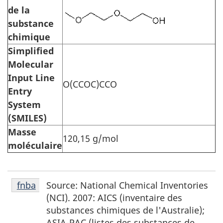
de la
substance
chimique
Simplified
Molecular
Input Line
O(CCOC)CCO
Entry
System
(SMILES)
Masse
120,15 g/mol
moléculaire
Notes
Source:
National Chemical Inventories
Retour à la référence de la note de bas de page
fnba
de
(NCI). 2007: AICS (inventaire des
bas
substances chimiques de l'Australie);
de
ASIA-PAC (listes des substances de