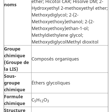
ether; Hicotol CAR; Hisolve DM; 2-
noms
Hydroxyethyl 2-methoxyethyl ether;
Methoxydiglycol; 2-(2-
Methoxyethoxy)ethanol; 2-(2-
Methoxyethoxy)ethan-1-ol;
Methyldiethylene glycol;
MethoxydiglycolMethyl dioxitol
Groupe
chimique
Composés organiques
(Groupe de
la LIS)
Sous-
groupe
Éthers glycoliques
chimique
Formule
C
H
O
5
12
3
chimique
Structure