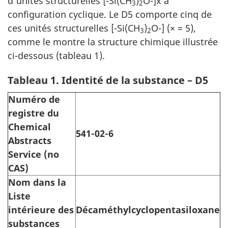
d'unités structurelles [-Si(CH
)
O-]x à
3
2
configuration cyclique. Le D5 comporte cinq de
ces unités structurelles [-Si(CH
)
O-] (× = 5),
3
2
comme le montre la structure chimique illustrée
ci-dessous (tableau 1).
Tableau 1. Identité de la substance – D5
Numéro de
registre du
Chemical
541-02-6
Abstracts
Service (no
CAS)
Nom dans la
Liste
intérieure des
Décaméthylcyclopentasiloxane
substances