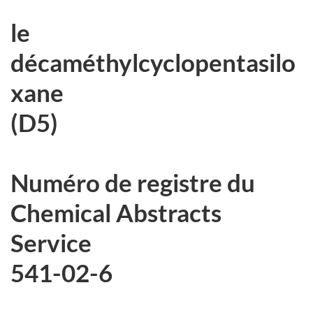
site
r
web,
le
c
décaméthylcyclopentasilo
h
xane
i
(D5)
v
é
Numéro de registre du
e
Chemical Abstracts
Service
541-02-6