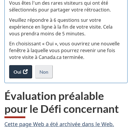
:
Vous êtes l’un des rares visiteurs qui ont été
sélectionnés pour partager votre rétroaction.
S
Veuillez répondre à 6 questions sur votre
d
expérience en ligne à la fin de votre visite. Cela
vous prendra moins de 5 minutes.
si
En choisissant « Oui », vous ouvrirez une nouvelle
w
fenêtre à laquelle vous pourrez revenir une fois
votre visite à Canada.ca terminée.
(t
Oui
accéder
Non
d
au
je
.
sondage.
ne
Évaluation préalable
veux
pas
pour le Défi concernant
participer
au
sondage
A
Cette page Web a été archivée dans le Web.
du