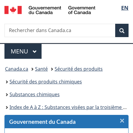
/
Sélec
EN
Passer
Passer
Passer
Passer
Government
au
au
à
à
de
of
Gestionnaire
contenu
«
la
Canada
Recherche
Rechercher
des
principal
Au
version
Rec
la
dans
Invitations
sujet
HTML
Canada.ca
du
simplifiée
langu
Menu
gouvernement
MENU
PRINCIPAL
»
Vous
Canada.ca
Santé
Sécurité des produits
êtes
Sécurité des produits chimiques
ici :
Substances chimiques
Index de A à Z : Substances visées par la troisième phase du Plan de gestion des produits chimiques
×
F
Gouvernement du Canada