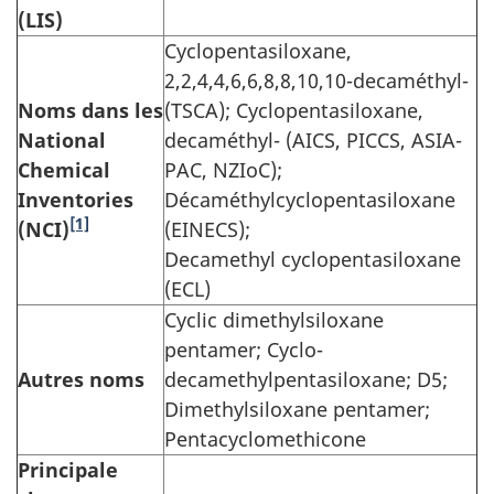
(LIS)
Cyclopentasiloxane,
2,2,4,4,6,6,8,8,10,10-decaméthyl-
Noms dans les
(TSCA); Cyclopentasiloxane,
National
decaméthyl- (AICS, PICCS, ASIA-
Chemical
PAC, NZIoC);
Inventories
Décaméthylcyclopentasiloxane
[1]
(NCI)
(EINECS);
Decamethyl cyclopentasiloxane
(ECL)
Cyclic dimethylsiloxane
pentamer; Cyclo-
Autres noms
decamethylpentasiloxane; D5;
Dimethylsiloxane pentamer;
Pentacyclomethicone
Principale