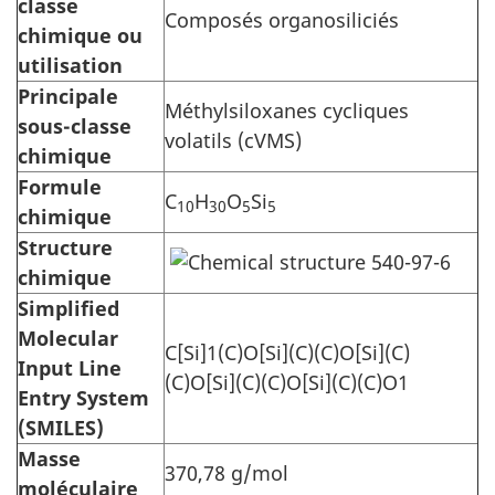
classe
Composés organosiliciés
chimique ou
utilisation
Principale
Méthylsiloxanes cycliques
sous-classe
volatils (cVMS)
chimique
Formule
C
H
O
Si
10
30
5
5
chimique
Structure
chimique
Simplified
Molecular
C[Si]1(C)O[Si](C)(C)O[Si](C)
Input Line
(C)O[Si](C)(C)O[Si](C)(C)O1
Entry System
(SMILES)
Masse
370,78 g/mol
moléculaire