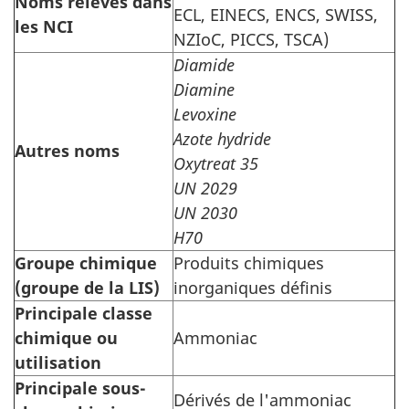
Noms relevés dans
ECL, EINECS, ENCS, SWISS,
les NCI
NZIoC, PICCS, TSCA)
Diamide
Diamine
Levoxine
Azote hydride
Autres noms
Oxytreat 35
UN 2029
UN 2030
H70
Groupe chimique
Produits chimiques
(groupe de la LIS)
inorganiques définis
Principale classe
chimique ou
Ammoniac
utilisation
Principale sous-
Dérivés de l'ammoniac