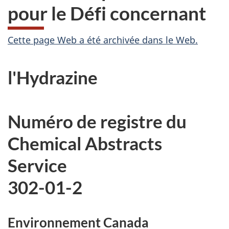
pour le Défi concernant
A
Cette page Web a été archivée dans le Web.
r
l'Hydrazine
c
h
Numéro de registre du
i
Chemical Abstracts
v
Service
é
302-01-2
e
Environnement Canada