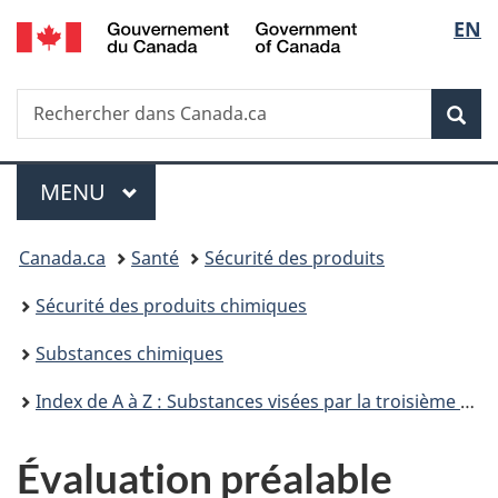
/
Sélec
EN
Passer
Passer
Passer
Government
au
à
à
de
of
contenu
«
la
Canada
Recherche
Rechercher
principal
Au
version
Rec
la
dans
sujet
HTML
Canada.ca
du
simplifiée
langu
Menu
gouvernement
MENU
PRINCIPAL
»
Vous
Canada.ca
Santé
Sécurité des produits
êtes
Sécurité des produits chimiques
ici :
Substances chimiques
Index de A à Z : Substances visées par la troisième phase du Plan de gestion des produits chimiques
Évaluation préalable