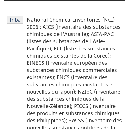
Notes
National Chemical Inventories
(NCI),
Retour à la référence de la note de bas de page
fnba
de
2006 : AICS (inventaire des substances
bas
chimiques de l'Australie); ASIA-PAC
de
(listes des substances de l'Asie-
page
Pacifique); ECL (liste des substances
fnba
chimiques existantes de la Corée);
EINECS (Inventaire européen des
substances chimiques commerciales
existantes); ENCS (inventaire des
substances chimiques existantes et
nouvelles du Japon); NZIoC (inventaire
des substances chimiques de la
Nouvelle-Zélande); PICCS (inventaire
des produits et substances chimiques
des Philippines); SWISS (Inventaire des
nouvelles substances notifiées de la