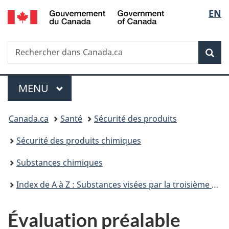
/
Sélec
EN
Passer
Passer
Passer
Government
au
à
à
de
of
contenu
«
la
Canada
Recherche
Rechercher
principal
Au
version
Rec
la
dans
sujet
HTML
Canada.ca
du
simplifiée
langu
Menu
gouvernement
MENU
PRINCIPAL
»
Vous
Canada.ca
Santé
Sécurité des produits
êtes
Sécurité des produits chimiques
ici :
Substances chimiques
Index de A à Z : Substances visées par la troisième phase du Plan de gestion des produits chimiques
Évaluation préalable