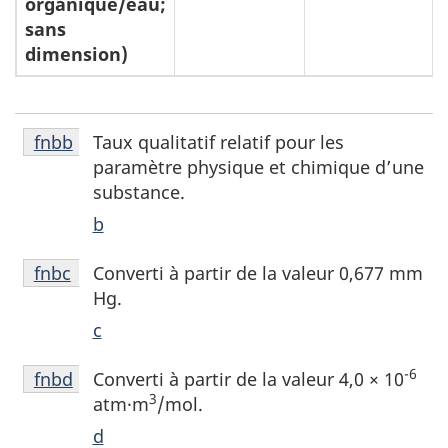
organique/eau;
sans
dimension)
Notes
Taux qualitatif relatif pour les
Retour à la référence de la note de bas de page
fnbb
de
paramètre physique et chimique d’une
bas
substance.
de
b
page
fnbb
Notes
Converti à partir de la valeur 0,677 mm
Retour à la référence de la note de bas de page
fnbc
de
Hg.
bas
c
de
page
Notes
-6
Converti à partir de la valeur 4,0 × 10
Retour à la référence de la note de bas de page
fnbd
fnbc
de
3
atm·m
/mol.
bas
d
de