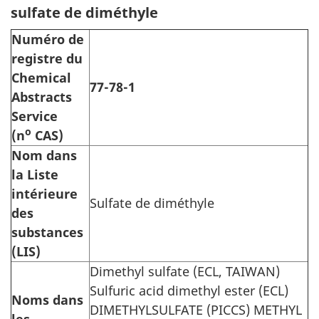
sulfate de diméthyle
Numéro de
registre du
Chemical
77-78-1
Abstracts
Service
o
(n
CAS)
Nom dans
la Liste
intérieure
Sulfate de diméthyle
des
substances
(LIS)
Dimethyl sulfate (ECL, TAIWAN)
Sulfuric acid dimethyl ester
(ECL)
Noms dans
DIMETHYLSULFATE (PICCS) METHYL