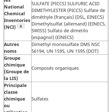
les
SULFATE (PICCS) SULFURIC ACID
National
DIMETHYLESTER (PICCS) Sulfate de
Chemical
diméthyle (français) (DSL, EINECS)
Inventories
Dimethylsulfat (allemand) (EINECS,
Note de bas de tableau
a
(NCI)
SWISS) Sulfato de dimetilo
(espagnol) (EINECS)
Autres
Dimethyl monosulfate
DMS NSC
noms
56194, UN 1595, UN 1595 (DOT)
Groupe
chimique
Composés organiques
(Groupe de
la LIS)
Principale
classe
chimique
Sulfates
ou