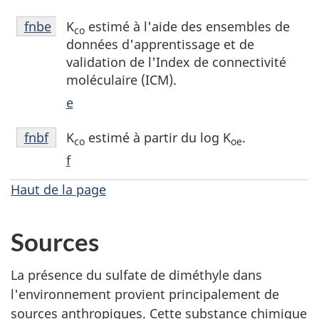
page
Notes
K
estimé à l'aide des ensembles de
Retour à la référence de la note de bas de page
fnbe
co
fnbd
de
données d'apprentissage et de
bas
validation de l'Index de connectivité
de
moléculaire (ICM).
page
e
fnbe
Notes
K
estimé à partir du log K
.
Retour à la référence de la note de bas de page
fnbf
co
oe
de
f
bas
de
Haut de la page
page
fnbf
Sources
La présence du sulfate de diméthyle dans
l'environnement provient principalement de
sources anthropiques. Cette substance chimique