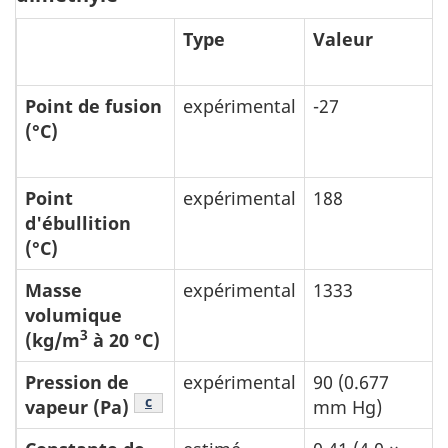
Type
Valeur
Point de fusion
expérimental
-27
(°C)
Point
expérimental
188
d'ébullition
(°C)
Masse
expérimental
1333
volumique
3
(kg/m
à 20 °C)
Pression de
expérimental
90 (0.677
Note de bas de tableau
c
vapeur (Pa)
mm Hg)