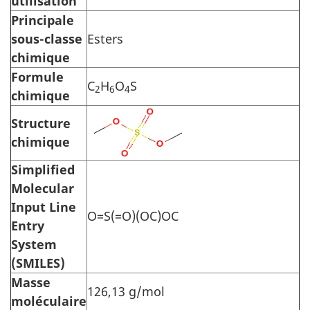
utilisation
Principale
sous-classe
Esters
chimique
Formule
C
H
O
S
2
6
4
chimique
Structure
chimique
Simplified
Molecular
Input Line
O=S(=O)(OC)OC
Entry
System
(SMILES)
Masse
126,13 g/mol
moléculaire