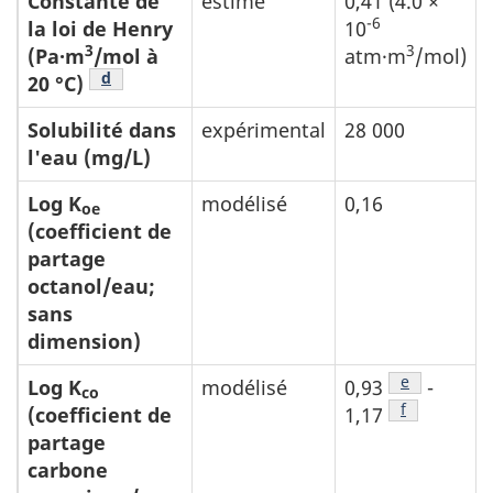
Constante de
estimé
0,41 (4.0 ×
-6
la loi de Henry
10
3
3
(Pa·m
/mol à
atm·m
/mol)
Note de bas de tableau
d
20 °C)
Solubilité dans
expérimental
28 000
l'eau (mg/L)
Log K
modélisé
0,16
oe
(coefficient de
partage
octanol/eau;
sans
dimension)
Note de bas
e
Log K
modélisé
0,93
-
co
Note de bas
f
(coefficient de
1,17
partage
carbone