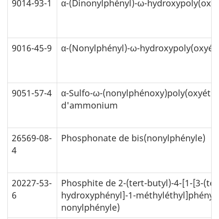
9014-93-1
α-(Dinonylphényl)-ω-hydroxypoly(oxy
9016-45-9
α-(Nonylphényl)-ω-hydroxypoly(oxyét
9051-57-4
α-Sulfo-ω-(nonylphénoxy)poly(oxyéthy
d'ammonium
26569-08-
Phosphonate de bis(nonylphényle)
4
20227-53-
Phosphite de 2-(tert-butyl)-4-[1-[3-(ter
6
hydroxyphényl]-1-méthyléthyl]phényle 
nonylphényle)