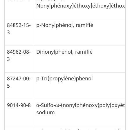
Nonylphénoxy)éthoxy]éthoxy]éthoxy
84852-15-
p-Nonylphénol, ramifié
3
84962-08-
Dinonylphénol, ramifié
3
87247-00-
p-Tri(propylène)phenol
5
9014-90-8
α-Sulfo-ω-(nonylphénoxy)poly(oxyéthy
sodium