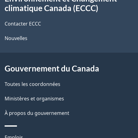
propos
r
d
climatique Canada (ECCC)
de
e
e
r
Contacter ECCC
ce
l
é
Nouvelles
site
t
a
r
p
o
Gouvernement du Canada
a
a
c
g
Toutes les coordonnées
t
e
Ministères et organismes
i
o
À propos du gouvernement
n
s
Thèmes
Emplois