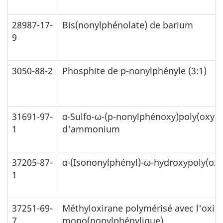
28987-17-
Bis(nonylphénolate) de barium
9
3050-88-2
Phosphite de p-nonylphényle (3:1)
31691-97-
α-Sulfo-ω-(p-nonylphénoxy)poly(oxyéth
1
d'ammonium
37205-87-
α-(Isononylphényl)-ω-hydroxypoly(oxy
1
37251-69-
Méthyloxirane polymérisé avec l'oxira
7
mono(nonylphénylique)