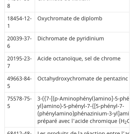
8
18454-12-
Oxychromate de diplomb
1
20039-37-
Dichromate de pyridinium
6
20195-23-
Acide octanoïque, sel de chrome
7
49663-84-
Octahydroxychromate de pentazinc
5
75578-75-
3-({7-[(p-Aminophényl)amino]-5-phén
5
yl}amino)-5-phényl-7-{[5-phényl-7-
(phénylamino)phénazinium-3-yl]amin
préparé avec l'acide chromique (H
Cr
2
68412-48-
Les produits de la réaction entre l’acé