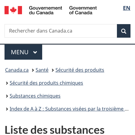
/
Sélec
EN
Passer
Passer
Passer
Government
au
à
à
de
of
contenu
«
la
Canada
Recherche
Rechercher
principal
Au
version
Rec
la
dans
sujet
HTML
Canada.ca
du
simplifiée
langu
Menu
gouvernement
MENU
PRINCIPAL
»
Vous
Canada.ca
Santé
Sécurité des produits
êtes
Sécurité des produits chimiques
ici :
Substances chimiques
Index de A à Z : Substances visées par la troisième phase du Plan de gestion des produits chimiques
Liste des substances