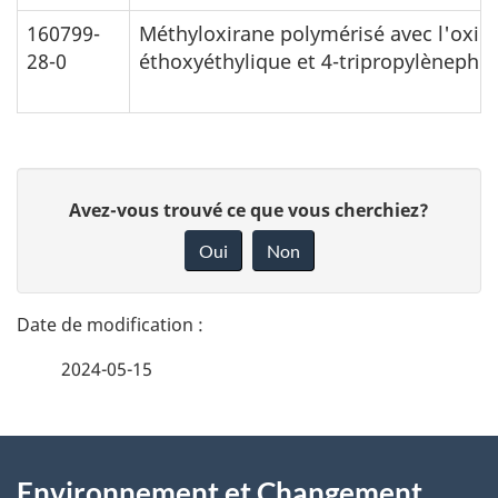
160799-
Méthyloxirane polymérisé avec l'oxira
28-0
éthoxyéthylique et 4-tripropylènephé
D
D
Avez-vous trouvé ce que vous cherchiez?
é
o
Oui
Non
n
t
n
a
e
2024-05-15
i
z
v
l
o
À
s
t
Environnement et Changement