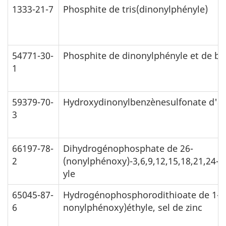
1333-21-7
Phosphite de tris(dinonylphényle)
54771-30-
Phosphite de dinonylphényle et de bi
1
59379-70-
Hydroxydinonylbenzènesulfonate d
3
66197-78-
Dihydrogénophosphate de 26-
2
(nonylphénoxy)-3,6,9,12,15,18,21,24-
yle
65045-87-
Hydrogénophosphorodithioate de 1-m
6
nonylphénoxy)éthyle, sel de zinc