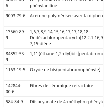
6
phénylaniline
9003-79-6
Acétone polymérisée avec la diphény
13560-89-
1,6,7,8,9,14,15,16,17,17,18,18-
9
Dodécachloropentacyclo[12.2.1.16,9.0
7,15-diène
84852-53-
1,1'-(éthane-1,2-diyl)bis[pentabromo
9
1163-19-5
Oxyde de bis(pentabromophényle)
142844-
Fibres de céramique réfractaire
00-6
584-84-9
Diisocyanate de 4-méthyl-m-phénylè