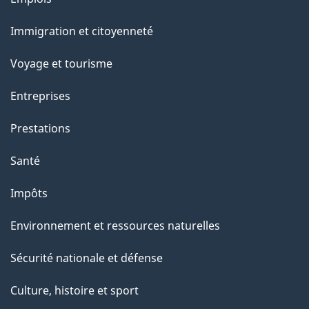
u
et
r
Immigration et citoyenneté
sujets
c
e
Voyage et tourisme
t
Entreprises
t
e
Prestations
p
Santé
a
g
Impôts
e
Environnement et ressources naturelles
Sécurité nationale et défense
Culture, histoire et sport