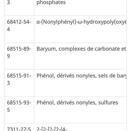
3
phosphates
68412-54-
α-(Nonylphényl)-ω-hydroxypoly(oxyéth
4
68515-89-
Baryum, complexes de carbonate et 
9
68515-91-
Phénol, dérivés nonyles, sels de bary
3
68515-93-
Phénol, dérivés nonyles, sulfures
5
7311-27-5
2-[2-[2-[2-(4-