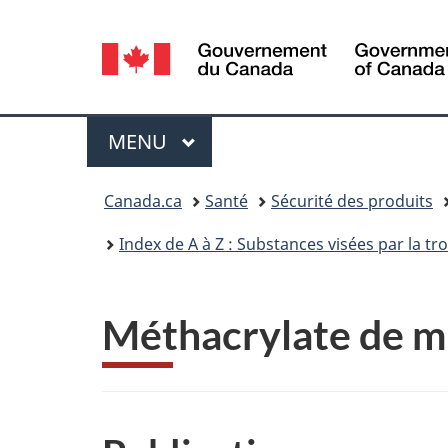
Sélection
de
la
Menu
MENU
PRINCIPAL
langue
Vous
Canada.ca
Santé
Sécurité des produits
êtes
Index de A à Z : Substances visées par la t
ici :
Méthacrylate de m