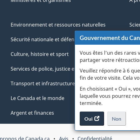
Environnement et ressources naturelles
Scie
Gouvernement du Ca
Sécurité nationale et défense
Aut
Vous êtes l’un des rares 
Culture, histoire et sport
Vété
partager votre rétroactio
Services de police, justice et urgences
Jeun
Veuillez répondre à 6 que
fin de votre visite. Cela
Transport et infrastructure
Gére
En choisissant « Oui », v
laquelle vous pourrez rev
Le Canada et le monde
terminée.
Argent et finances
Oui
accéder
Non
au
je
.
sondage.
ne
 propos de Canada.ca
Avis
Confidentialité