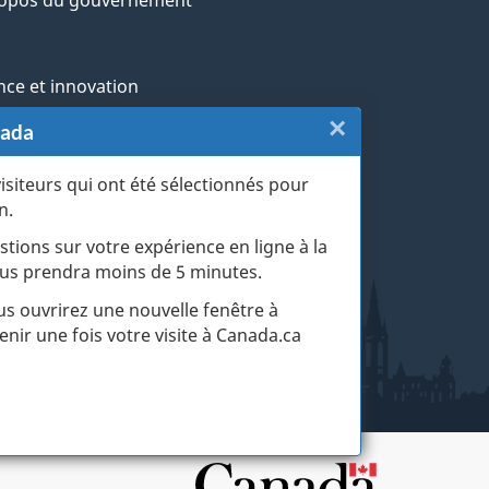
nce et innovation
×
Fermer
nada
ochtones
:
visiteurs qui ont été sélectionnés pour
rans et militaires
n.
Sondage
esse
stions sur votre expérience en ligne à la
du
 vous prendra moins de 5 minutes.
r les événements de la vie
site
ous ouvrirez une nouvelle fenêtre à
enir une fois votre visite à Canada.ca
web
(touche
d'échapp