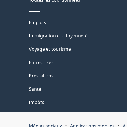
p
t
a
r
Thèmes
Emplois
o
g
et
Immigration et citoyenneté
a
e
sujets
c
Voyage et tourisme
t
Entreprises
i
Prestations
o
Santé
n
Impôts
s
u
Médias sociaux
Applications mobiles
À