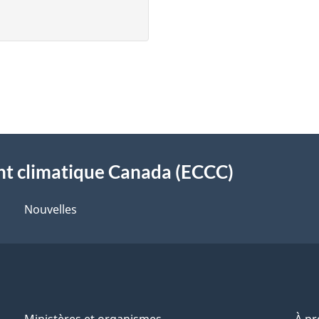
t climatique Canada (ECCC)
Nouvelles
Ministères et organismes
À p