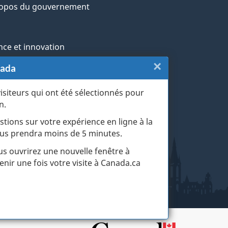
ropos du gouvernement
nce et innovation
×
Fermer
nada
ochtones
:
visiteurs qui ont été sélectionnés pour
rans et militaires
n.
Sondage
esse
stions sur votre expérience en ligne à la
du
 vous prendra moins de 5 minutes.
r les événements de la vie
site
ous ouvrirez une nouvelle fenêtre à
enir une fois votre visite à Canada.ca
web
(touche
d'échapp