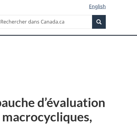
English
Recherche
echercher
Recherche
ans
anada.ca
bauche d’évaluation
s macrocycliques,