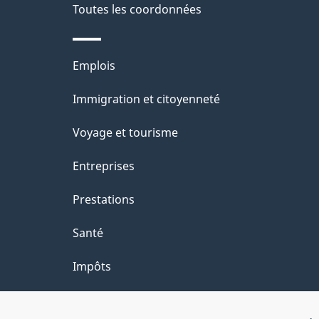
Toutes les coordonnées
p
t
a
r
Thèmes
Emplois
o
g
et
Immigration et citoyenneté
a
e
sujets
c
Voyage et tourisme
t
Entreprises
i
Prestations
o
Santé
n
Impôts
s
u