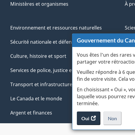
Ministères et organismes
À p
Environnement et ressources naturelles
Scie
Gouvernement du Ca
Sécurité nationale et défense
Aut
Vous êtes l’un des rares 
Culture, histoire et sport
Vété
partager votre rétroactio
Services de police, justice et urgences
Jeun
Veuillez répondre à 6 que
fin de votre visite. Cela
Transport et infrastructure
Gére
En choisissant « Oui », v
laquelle vous pourrez rev
Le Canada et le monde
terminée.
Argent et finances
Oui
accéder
Non
au
je
.
sondage.
ne