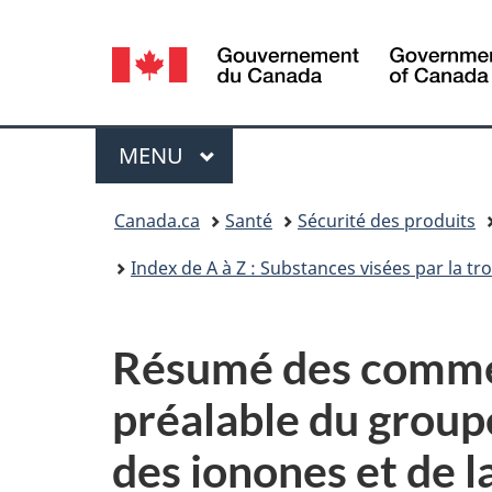
Sélection
de
la
Menu
MENU
PRINCIPAL
langue
Vous
Canada.ca
Santé
Sécurité des produits
êtes
Index de A à Z : Substances visées par la t
ici :
Résumé des comment
préalable du group
des ionones et de 