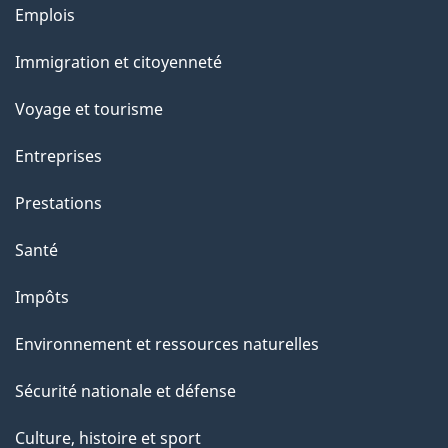
Thèmes
u
Emplois
et
r
Immigration et citoyenneté
sujets
c
e
Voyage et tourisme
t
Entreprises
t
e
Prestations
p
Santé
a
g
Impôts
e
Environnement et ressources naturelles
Sécurité nationale et défense
Culture, histoire et sport