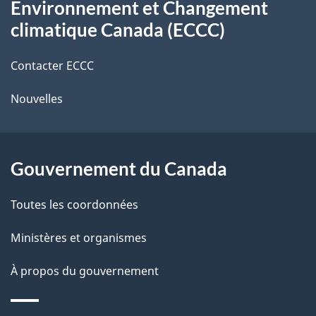
t
Environnement et Changement
propos
r
d
climatique Canada (ECCC)
de
e
e
r
Contacter ECCC
ce
l
é
Nouvelles
site
t
a
r
p
o
Gouvernement du Canada
a
a
c
g
Toutes les coordonnées
t
e
Ministères et organismes
i
o
À propos du gouvernement
n
s