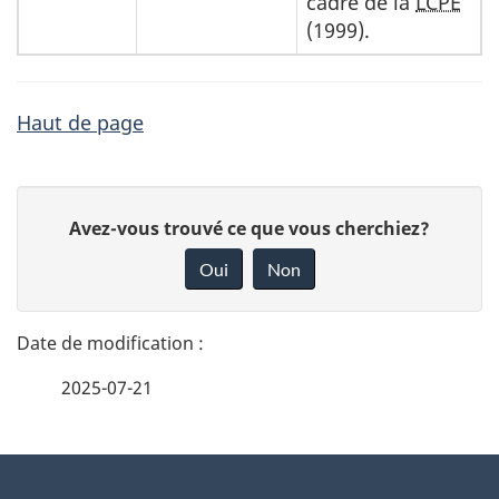
cadre de la
LCPE
(1999).
Haut de page
D
D
Avez-vous trouvé ce que vous cherchiez?
é
o
Oui
Non
n
t
n
a
e
2025-07-21
i
z
v
l
o
À
s