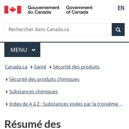
/
Sélec
EN
Passer
Passer
Passer
Government
au
à
à
de
of
contenu
«
la
Canada
Recherche
Rechercher
principal
Au
version
Rec
la
dans
sujet
HTML
Canada.ca
du
simplifiée
langu
Menu
gouvernement
MENU
PRINCIPAL
»
Vous
Canada.ca
Santé
Sécurité des produits
êtes
Sécurité des produits chimiques
ici :
Substances chimiques
Index de A à Z : Substances visées par la troisième phase du Plan de gestion des produits chimiques
Résumé des