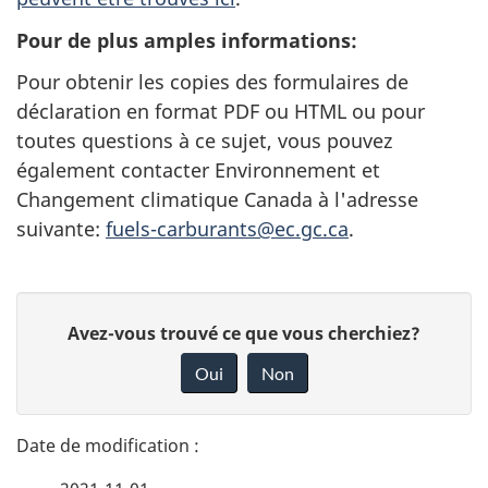
Pour de plus amples informations:
Pour obtenir les copies des formulaires de
déclaration en format PDF ou HTML ou pour
toutes questions à ce sujet, vous pouvez
également contacter Environnement et
Changement climatique Canada à l'adresse
suivante:
fuels-carburants@ec.gc.ca
.
D
D
Avez-vous trouvé ce que vous cherchiez?
é
o
Oui
Non
n
t
n
a
e