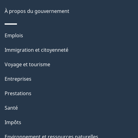
o
À propos du gouvernement
n
s
Thèmes
u
Emplois
et
r
Immigration et citoyenneté
sujets
c
e
Voyage et tourisme
t
Entreprises
t
e
Prestations
p
Santé
a
g
Impôts
e
Environnement et ressources naturelles