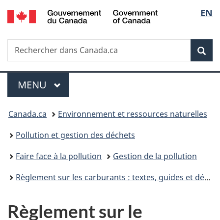
/
Sélec
EN
Passer
Passer
Passer
Government
au
à
à
de
of
contenu
«
la
Canada
Recherche
Rechercher
principal
Au
version
Rec
la
dans
sujet
HTML
Canada.ca
du
simplifiée
langu
Menu
gouvernement
MENU
PRINCIPAL
»
Vous
Canada.ca
Environnement et ressources naturelles
êtes
Pollution et gestion des déchets
ici :
Faire face à la pollution
Gestion de la pollution
Règlement sur les carburants : textes, guides et déclarations
Règlement sur le