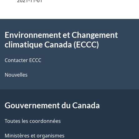
2021-11-01
i
z
v
l
o
À
s
t
Environnement et Changement
propos
r
d
climatique Canada (ECCC)
de
e
e
r
Contacter ECCC
ce
l
é
Nouvelles
site
t
a
r
p
o
Gouvernement du Canada
a
a
c
g
Toutes les coordonnées
t
e
Ministères et organismes
i