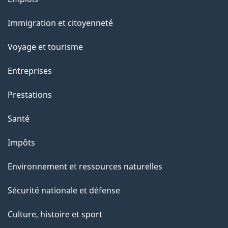
u
et
r
Immigration et citoyenneté
sujets
c
e
Voyage et tourisme
t
Entreprises
t
e
Prestations
p
Santé
a
g
Impôts
e
Environnement et ressources naturelles
Sécurité nationale et défense
Culture, histoire et sport