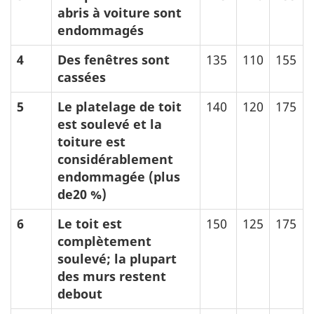
abris à voiture sont
endommagés
4
Des fenêtres sont
135
110
155
cassées
5
Le platelage de toit
140
120
175
est soulevé et la
toiture est
considérablement
endommagée (plus
de20 %)
6
Le toit est
150
125
175
complètement
soulevé; la plupart
des murs restent
debout