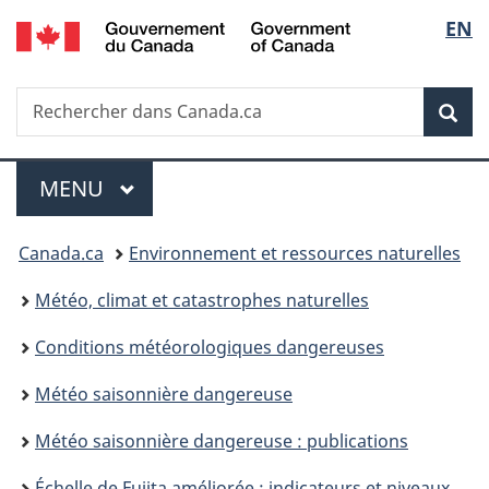
/
Sélec
EN
Passer
Passer
Passer
Government
au
à
à
de
of
contenu
«
la
Canada
Recherche
Rechercher
principal
Au
version
Rec
la
dans
sujet
HTML
Canada.ca
du
simplifiée
langu
Menu
gouvernement
MENU
PRINCIPAL
»
Vous
Canada.ca
Environnement et ressources naturelles
êtes
Météo, climat et catastrophes naturelles
ici :
Conditions météorologiques dangereuses
Météo saisonnière dangereuse
Météo saisonnière dangereuse : publications
Échelle de Fujita améliorée : indicateurs et niveaux de dommage