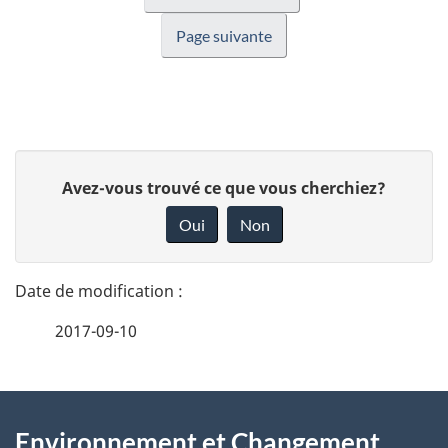
Page suivante
D
D
Avez-vous trouvé ce que vous cherchiez?
é
o
Oui
Non
n
t
n
a
e
2017-09-10
i
z
v
l
o
À
s
t
Environnement et Changement