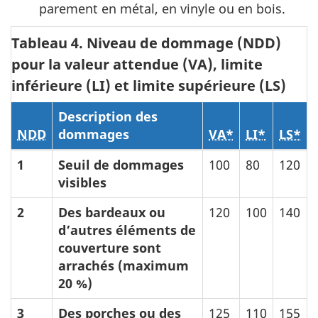
parement en métal, en vinyle ou en bois.
Tableau 4. Niveau de dommage (NDD)
pour la valeur attendue (VA), limite
inférieure (LI) et limite supérieure (LS)
Description des
NDD
dommages
VA*
LI*
LS*
1
Seuil de dommages
100
80
120
visibles
2
Des bardeaux ou
120
100
140
d’autres éléments de
couverture sont
arrachés (maximum
20 %)
3
Des porches ou des
125
110
155