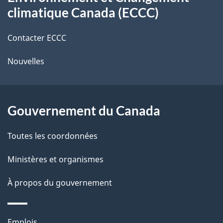
propos
r
d
climatique Canada (ECCC)
de
e
e
r
Contacter ECCC
ce
l
é
Nouvelles
site
t
a
r
p
o
Gouvernement du Canada
a
a
c
g
Toutes les coordonnées
t
e
Ministères et organismes
i
o
À propos du gouvernement
n
s
Thèmes
Emplois