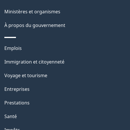
g
t
e
Ministères et organismes
i
o
À propos du gouvernement
n
s
Thèmes
u
Emplois
et
r
Immigration et citoyenneté
sujets
c
e
Voyage et tourisme
t
Entreprises
t
e
Prestations
p
Santé
a