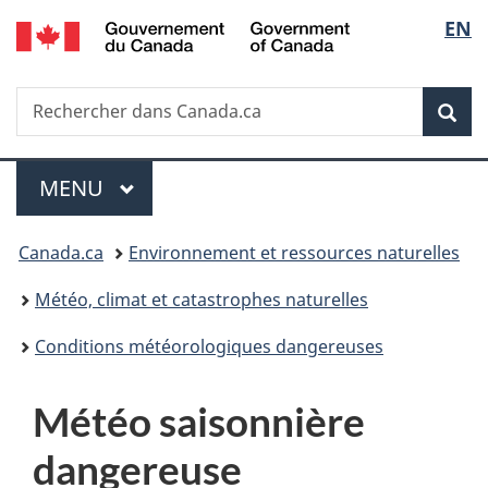
/
Sélec
EN
Passer
Passer
Passer
Government
au
à
à
de
of
contenu
«
la
Canada
Recherche
Rechercher
principal
Au
version
Rec
la
dans
sujet
HTML
Canada.ca
du
simplifiée
langu
Menu
gouvernement
MENU
PRINCIPAL
»
Vous
Canada.ca
Environnement et ressources naturelles
êtes
Météo, climat et catastrophes naturelles
ici :
Conditions météorologiques dangereuses
M
Météo saisonnière
é
dangereuse