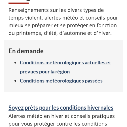
t
Renseignements sur les divers types de
é
temps violent, alertes météo et conseils pour
o
mieux se préparer et se protéger en fonction
du printemps, d’été, d’automne et d’hiver.
s
a
En demande
i
Conditions météorologiques actuelles et
prévues pour la région
s
Conditions météorologiques passées
o
n
S
Soyez prêts pour les conditions hivernales
n
e
Alertes météo en hiver et conseils pratiques
r
i
pour vous protéger contre les conditions