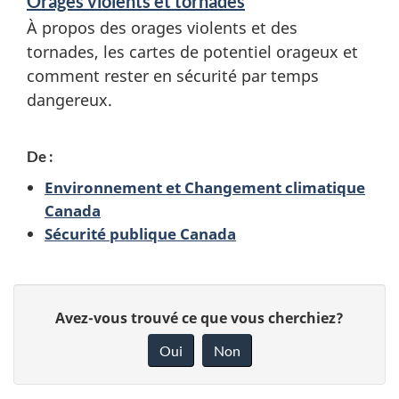
Orages violents et tornades
À propos des orages violents et des
tornades, les cartes de potentiel orageux et
comment rester en sécurité par temps
dangereux.
De :
Environnement et Changement climatique
Canada
Sécurité publique Canada
D
D
Avez-vous trouvé ce que vous cherchiez?
é
o
Oui
Non
n
t
n