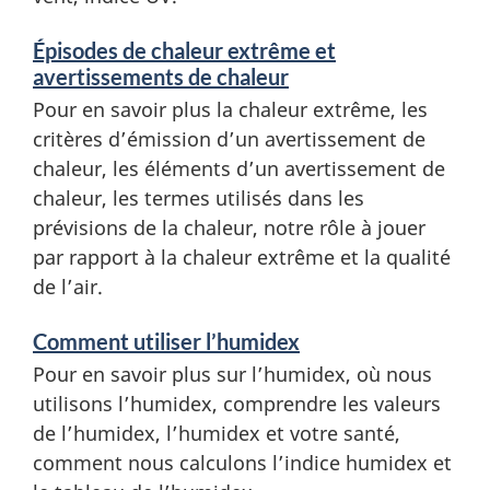
r
u
m
Épisodes de chaleur extrême et
s
avertissements de chaleur
a
Pour en savoir plus la chaleur extrême, les
t
e
critères d’émission d’un avertissement de
i
chaleur, les éléments d’un avertissement de
o
chaleur, les termes utilisés dans les
prévisions de la chaleur, notre rôle à jouer
n
par rapport à la chaleur extrême et la qualité
de l’air.
Comment utiliser l’humidex
Pour en savoir plus sur l’humidex, où nous
utilisons l’humidex, comprendre les valeurs
de l’humidex, l’humidex et votre santé,
comment nous calculons l’indice humidex et