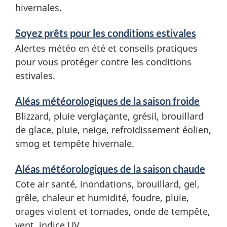
hivernales.
v
è
i
Soyez prêts pour les conditions estivales
r
c
Alertes météo en été et conseils pratiques
e
pour vous protéger contre les conditions
e
estivales.
s
d
a
Aléas météorologiques de la saison froide
a
Blizzard, pluie verglaçante, grésil, brouillard
n
n
de glace, pluie, neige, refroidissement éolien,
d
smog et tempête hivernale.
g
i
Aléas météorologiques de la saison chaude
e
n
Cote air santé, inondations, brouillard, gel,
f
r
grêle, chaleur et humidité, foudre, pluie,
o
orages violent et tornades, onde de tempête,
e
vent, indice UV.