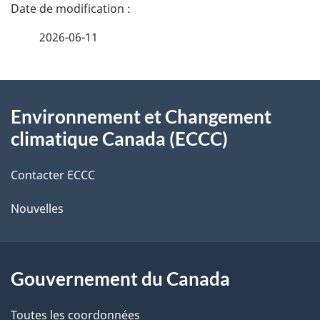
a
e
2026-06-11
i
z
v
l
o
À
s
t
Environnement et Changement
propos
r
d
climatique Canada (ECCC)
de
e
e
r
Contacter ECCC
ce
l
é
Nouvelles
site
t
a
r
p
o
Gouvernement du Canada
a
a
c
Toutes les coordonnées