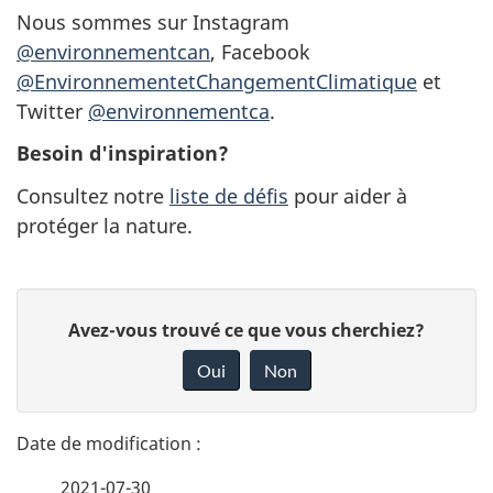
Nous sommes sur Instagram
@environnementcan
, Facebook
@EnvironnementetChangementClimatique
et
Twitter
@environnementca
.
Besoin d'inspiration?
Consultez notre
liste de défis
pour aider à
protéger la nature.
D
D
Avez-vous trouvé ce que vous cherchiez?
é
o
Oui
Non
n
t
n
a
e
2021-07-30