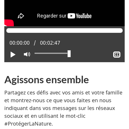
Position actuelle :
00:00:00
Temps total :
00:02:47
Lire
Activer
Aff
le
le
mode
sou
muet
tit
Agissons ensemble
Partagez ces défis avec vos amis et votre famille
et montrez-nous ce que vous faites en nous
indiquant dans vos messages sur les réseaux
sociaux et en utilisant le mot-clic
#ProtégerLaNature.