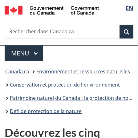
/
Sélec
EN
Passer
Passer
Passer
Government
au
à
à
de
of
contenu
«
la
Canada
Recherche
Rechercher
principal
Au
version
Rec
la
dans
sujet
HTML
Canada.ca
du
simplifiée
langu
Menu
gouvernement
MENU
PRINCIPAL
»
Vous
Canada.ca
Environnement et ressources naturelles
êtes
Conservation et protection de l'environnement
ici :
Patrimoine naturel du Canada : la protection de notre nature
Défi de protection de la nature
Découvrez les cinq