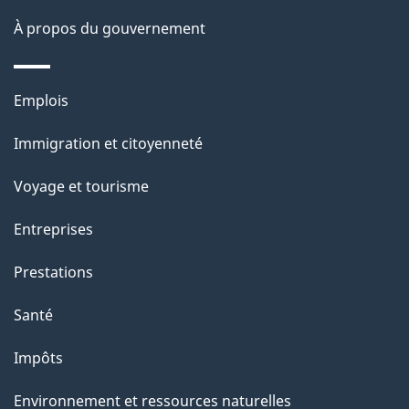
o
À propos du gouvernement
n
s
Thèmes
u
Emplois
et
r
Immigration et citoyenneté
sujets
c
e
Voyage et tourisme
t
Entreprises
t
e
Prestations
p
Santé
a
g
Impôts
e
Environnement et ressources naturelles