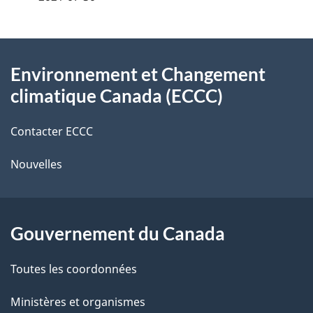
i
z
v
l
o
À
s
t
Environnement et Changement
propos
r
d
climatique Canada (ECCC)
de
e
e
r
Contacter ECCC
ce
l
é
Nouvelles
site
t
a
r
p
o
Gouvernement du Canada
a
a
c
g
Toutes les coordonnées
t
e
Ministères et organismes
i