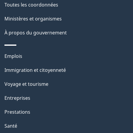
c
g
Toutes les coordonnées
t
e
Ministères et organismes
i
o
À propos du gouvernement
n
s
Thèmes
u
Emplois
et
r
Immigration et citoyenneté
sujets
c
e
Voyage et tourisme
t
Entreprises
t
e
Prestations
p
Santé
a