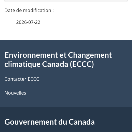
t
n
a
e
2026-07-22
i
z
v
l
o
À
s
t
Environnement et Changement
propos
r
d
climatique Canada (ECCC)
de
e
e
r
Contacter ECCC
ce
l
é
Nouvelles
site
t
a
r
p
o
Gouvernement du Canada
a
a