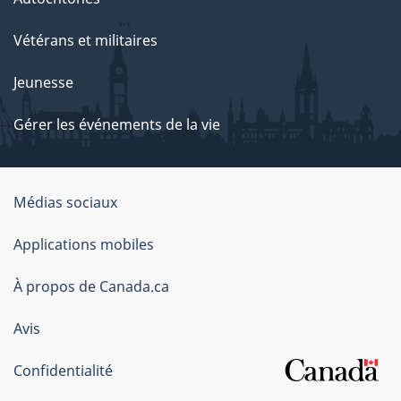
Vétérans et militaires
Jeunesse
Gérer les événements de la vie
Organisation
Médias sociaux
du
Applications mobiles
gouvernement
du
À propos de Canada.ca
Canada
Avis
Confidentialité