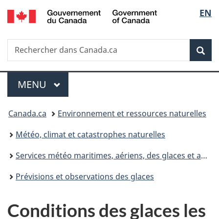
/
Sélec
EN
Passer
Passer
Passer
Government
au
à
à
de
of
contenu
«
la
Canada
Recherche
Rechercher
principal
Au
version
Rec
la
dans
sujet
HTML
Canada.ca
du
simplifiée
langu
Menu
gouvernement
MENU
PRINCIPAL
»
Vous
Canada.ca
Environnement et ressources naturelles
êtes
Météo, climat et catastrophes naturelles
ici :
Services météo maritimes, aériens, des glaces et autres
Prévisions et observations des glaces
Conditions des glaces les