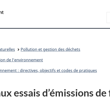
Passer
Passer
Passer
au
à
à
/
R
contenu
«
la
Government
d
principal
Au
version
of
C
sujet
HTML
Canada
du
simplifiée
gouvernement
»
turelles
Pollution et gestion des déchets
tion de l’environnement
nnement : directives, objectifs et codes de pratiques
 aux essais d’émissions d