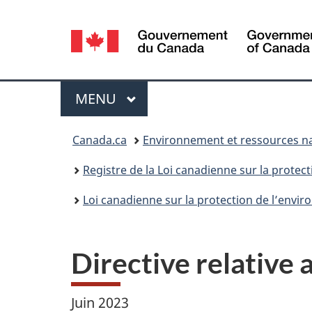
Sélection
de
la
Menu
MENU
PRINCIPAL
langue
Vous
Canada.ca
Environnement et ressources na
êtes
Registre de la Loi canadienne sur la protec
ici :
Loi canadienne sur la protection de l’enviro
Directive relative
Juin 2023