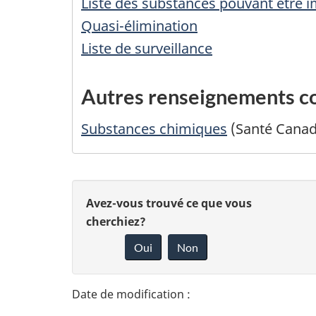
Liste des substances pouvant être
Quasi-élimination
Liste de surveillance
Autres renseignements c
Substances chimiques
(Santé Canad
D
D
Avez-vous trouvé ce que vous
é
cherchiez?
o
Oui
Non
t
n
n
a