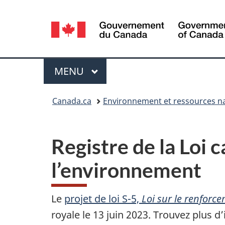
Sélection
de
la
Menu
MENU
PRINCIPAL
langue
Vous
Canada.ca
Environnement et ressources na
êtes
ici :
Registre de la Loi 
l’environnement
Le
projet de loi S-5,
Loi sur le renforc
royale le 13 juin 2023. Trouvez plus