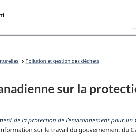
Passer
Passer
Passer
au
à
à
/
R
contenu
«
la
Government
d
principal
Au
version
of
C
sujet
HTML
Canada
du
simplifiée
gouvernement
»
turelles
Pollution et gestion des déchets
canadienne sur la protect
ement de la protection de l’environnement pour un
 d’information sur le travail du gouvernement du