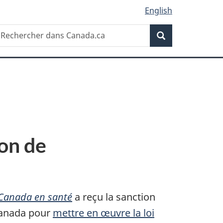
English
Recherche
echercher
Recherche
ans
anada.ca
ion de
 Canada en santé
a reçu la sanction
 Canada pour
mettre en œuvre la loi