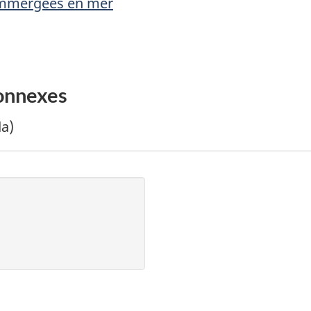
 immergées en mer
onnexes
a)