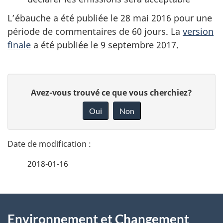
L’ébauche a été publiée le 28 mai 2016 pour une
période de commentaires de 60 jours. La
version
finale
a été publiée le 9 septembre 2017.
D
D
Avez-vous trouvé ce que vous cherchiez?
é
o
Oui
Non
n
t
n
a
e
2018-01-16
i
z
v
l
o
À
s
t
Environnement et Changement