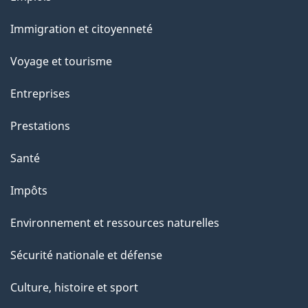
et
r
Immigration et citoyenneté
sujets
c
e
Voyage et tourisme
t
Entreprises
t
e
Prestations
p
Santé
a
g
Impôts
e
Environnement et ressources naturelles
Sécurité nationale et défense
Culture, histoire et sport