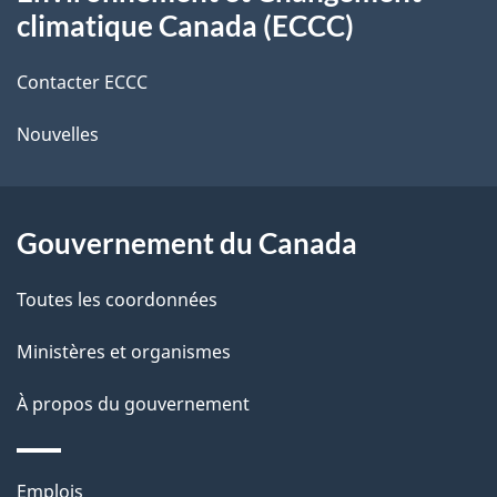
propos
r
d
climatique Canada (ECCC)
de
e
e
r
Contacter ECCC
ce
l
é
Nouvelles
site
t
a
r
p
o
Gouvernement du Canada
a
a
c
g
Toutes les coordonnées
t
e
Ministères et organismes
i
o
À propos du gouvernement
n
s
Thèmes
u
Emplois