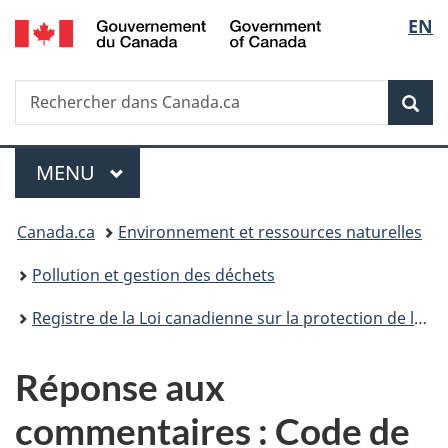
/
Sélec
EN
Passer
Passer
Passer
Government
au
à
à
de
of
contenu
«
la
Canada
Recherche
Rechercher
principal
Au
version
Rec
la
dans
sujet
HTML
Canada.ca
du
simplifiée
langu
Menu
gouvernement
MENU
PRINCIPAL
»
Vous
Canada.ca
Environnement et ressources naturelles
êtes
Pollution et gestion des déchets
ici :
Registre de la Loi canadienne sur la protection de l’environnement
Réponse aux
commentaires : Code de