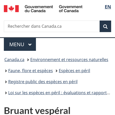
/
Sélec
EN
Passer
Passer
Passer
Government
au
à
à
de
of
contenu
«
la
Canada
Recherche
Rechercher
principal
Au
version
Rec
la
dans
sujet
HTML
Canada.ca
du
simplifiée
langu
Menu
gouvernement
MENU
PRINCIPAL
»
Vous
Canada.ca
Environnement et ressources naturelles
êtes
Faune, flore et espèces
Espèces en péril
ici :
Registre public des espèces en péril
Loi sur les espèces en péril : évaluations et rapports de situation du COSEPAC
Bruant vespéral