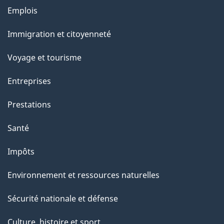
Thèmes
u
Emplois
et
r
Immigration et citoyenneté
sujets
c
e
Voyage et tourisme
t
Entreprises
t
e
Prestations
p
Santé
a
g
Impôts
e
Environnement et ressources naturelles
Sécurité nationale et défense
Culture, histoire et sport