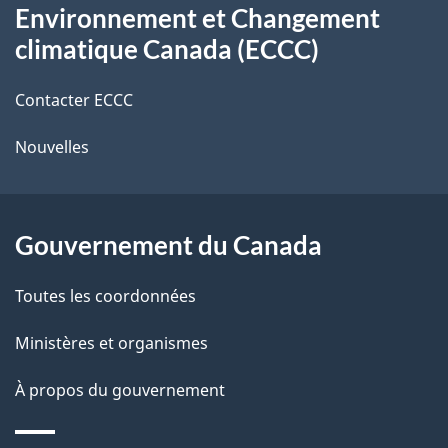
s
t
Environnement et Changement
propos
r
d
climatique Canada (ECCC)
de
e
e
r
Contacter ECCC
ce
l
é
Nouvelles
site
t
a
r
p
o
Gouvernement du Canada
a
a
c
g
Toutes les coordonnées
t
e
Ministères et organismes
i
o
À propos du gouvernement
n
s