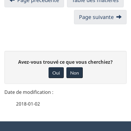
Page suivante
D
D
Avez-vous trouvé ce que vous cherchiez?
é
o
Oui
Non
n
t
n
a
e
2018-01-02
i
z
v
l
o
À