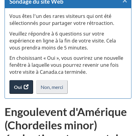
×
F
Sondage du site Web
:
Vous êtes l’un des rares visiteurs qui ont été
sélectionnés pour partager votre rétroaction.
S
Veuillez répondre à 6 questions sur votre
d
expérience en ligne à la fin de votre visite. Cela
vous prendra moins de 5 minutes.
si
En choisissant « Oui », vous ouvrirez une nouvelle
w
fenêtre à laquelle vous pourrez revenir une fois
votre visite à Canada.ca terminée.
(t
Oui
accéder
Non,
je
merci
.
d
au
ne
sondage.
veux
Engoulevent d'Amérique
pas
participer
(Chordeiles minor)
au
sondage
du