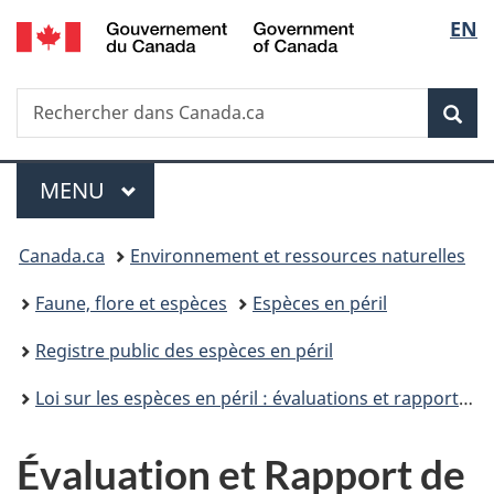
/
Sélec
EN
Passer
Passer
Passer
Government
au
à
à
de
of
contenu
«
la
Canada
Recherche
Rechercher
principal
Au
version
Rec
la
dans
sujet
HTML
Canada.ca
du
simplifiée
langu
Menu
gouvernement
MENU
PRINCIPAL
»
Vous
Canada.ca
Environnement et ressources naturelles
êtes
Faune, flore et espèces
Espèces en péril
ici :
Registre public des espèces en péril
Loi sur les espèces en péril : évaluations et rapports de situation du COSEPAC
Évaluation et Rapport de