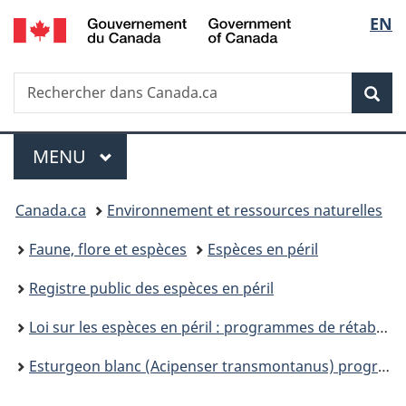
/
Sélec
EN
Passer
Passer
Passer
Government
au
à
à
de
of
contenu
«
la
Canada
Recherche
Rechercher
principal
Au
version
Rec
la
dans
sujet
HTML
Canada.ca
du
simplifiée
langu
Menu
gouvernement
MENU
PRINCIPAL
»
Vous
Canada.ca
Environnement et ressources naturelles
êtes
Faune, flore et espèces
Espèces en péril
ici :
Registre public des espèces en péril
Loi sur les espèces en péril : programmes de rétablissement
Esturgeon blanc (Acipenser transmontanus) programme de rétablissement