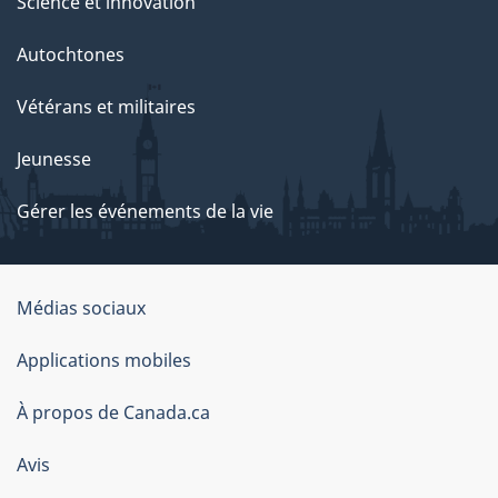
Science et innovation
Autochtones
Vétérans et militaires
Jeunesse
Gérer les événements de la vie
Organisation
Médias sociaux
du
Applications mobiles
gouvernement
du
À propos de Canada.ca
Canada
Avis