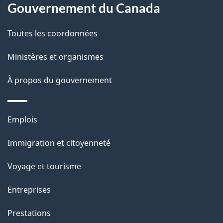
Gouvernement du Canada
a
a
c
g
Toutes les coordonnées
t
e
Ministères et organismes
i
o
À propos du gouvernement
n
s
Thèmes
u
Emplois
et
r
Immigration et citoyenneté
sujets
c
e
Voyage et tourisme
t
Entreprises
t
e
Prestations