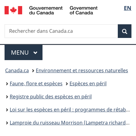
/
Sélec
EN
Passer
Passer
Passer
Government
au
à
à
de
of
contenu
«
la
Canada
Recherche
Rechercher
principal
Au
version
Rec
la
dans
sujet
HTML
Canada.ca
du
simplifiée
langu
Menu
gouvernement
MENU
PRINCIPAL
»
Vous
Canada.ca
Environnement et ressources naturelles
êtes
Faune, flore et espèces
Espèces en péril
ici :
Registre public des espèces en péril
Loi sur les espèces en péril : programmes de rétablissement
Lamproie du ruisseau Morrison (Lampetra richardsoni var. marifuga) programme de rétablissement