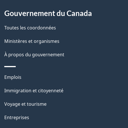
p
o
Gouvernement du Canada
a
a
c
g
Toutes les coordonnées
t
e
Ministères et organismes
i
o
À propos du gouvernement
n
s
Thèmes
u
Emplois
et
r
Immigration et citoyenneté
sujets
c
e
Voyage et tourisme
t
Entreprises
t