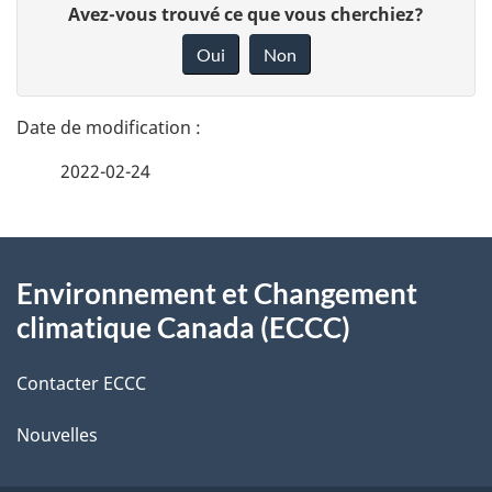
D
Avez-vous trouvé ce que vous cherchiez?
é
o
Oui
Non
n
t
n
a
e
2022-02-24
i
z
v
l
o
À
s
t
Environnement et Changement
propos
r
d
climatique Canada (ECCC)
de
e
e
r
Contacter ECCC
ce
l
é
Nouvelles
site
t
a
r