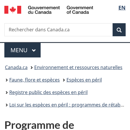
/
Sélec
EN
Passer
Passer
Passer
Government
au
à
à
de
of
contenu
«
la
Canada
Recherche
Rechercher
principal
Au
version
Rec
la
dans
sujet
HTML
Canada.ca
du
simplifiée
langu
Menu
gouvernement
MENU
PRINCIPAL
»
Vous
Canada.ca
Environnement et ressources naturelles
êtes
Faune, flore et espèces
Espèces en péril
ici :
Registre public des espèces en péril
Loi sur les espèces en péril : programmes de rétablissement
Programme de