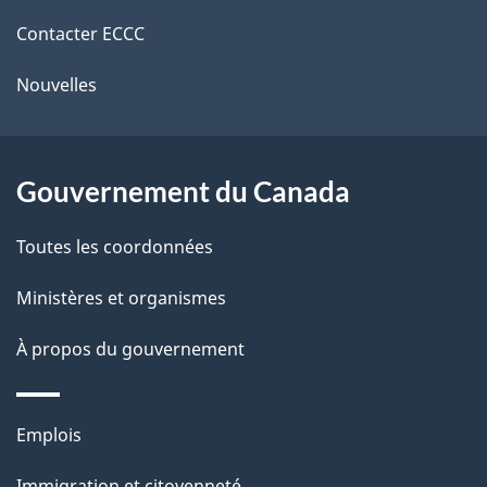
de
e
e
r
Contacter ECCC
ce
l
é
Nouvelles
site
t
a
r
p
o
Gouvernement du Canada
a
a
c
g
Toutes les coordonnées
t
e
Ministères et organismes
i
o
À propos du gouvernement
n
s
Thèmes
u
Emplois
et
r
Immigration et citoyenneté