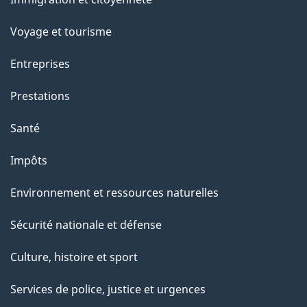
sujets
c
e
Voyage et tourisme
t
Entreprises
t
e
Prestations
p
Santé
a
g
Impôts
e
Environnement et ressources naturelles
Sécurité nationale et défense
Culture, histoire et sport
Services de police, justice et urgences