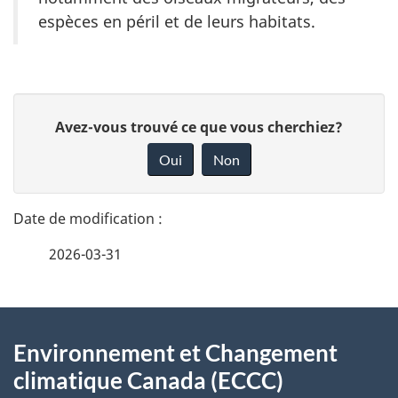
espèces en péril et de leurs habitats.
D
D
Avez-vous trouvé ce que vous cherchiez?
é
o
Oui
Non
n
t
n
a
e
2026-03-31
i
z
v
l
o
À
s
t
Environnement et Changement
propos
r
d
climatique Canada (ECCC)