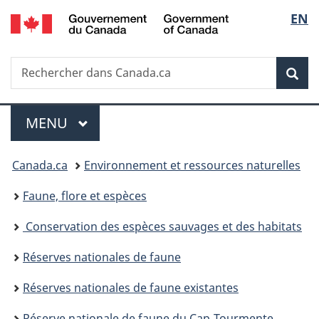
/
Sélec
EN
Passer
Passer
Passer
Government
au
à
à
de
of
contenu
«
la
Canada
Recherche
Rechercher
principal
Au
version
Rec
la
dans
sujet
HTML
Canada.ca
du
simplifiée
langu
Menu
gouvernement
MENU
PRINCIPAL
»
Vous
Canada.ca
Environnement et ressources naturelles
êtes
Faune, flore et espèces
ici :
Conservation des espèces sauvages et des habitats
Réserves nationales de faune
Réserves nationales de faune existantes
Réserve nationale de faune du Cap‑Tourmente