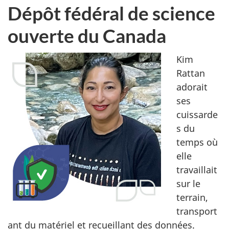
é
Dépôt fédéral de science
p
ouverte du Canada
ô
Kim
t
Rattan
adorait
f
ses
é
cuissarde
s du
d
temps où
é
elle
travaillait
r
sur le
terrain,
a
transport
l
ant du matériel et recueillant des données.