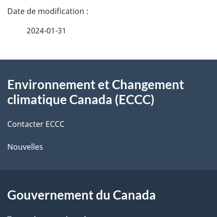
n
a
e
2024-01-31
i
z
v
l
o
À
s
t
Environnement et Changement
propos
r
d
climatique Canada (ECCC)
de
e
e
r
Contacter ECCC
ce
l
é
Nouvelles
site
t
a
r
p
o
Gouvernement du Canada
a
a
c