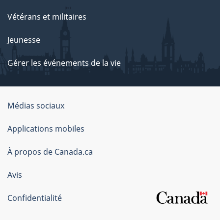
Vétérans et militaires
Jeunesse
Gérer les événements de la vie
Organisation
Médias sociaux
du
Applications mobiles
gouvernement
du
À propos de Canada.ca
Canada
Avis
Confidentialité