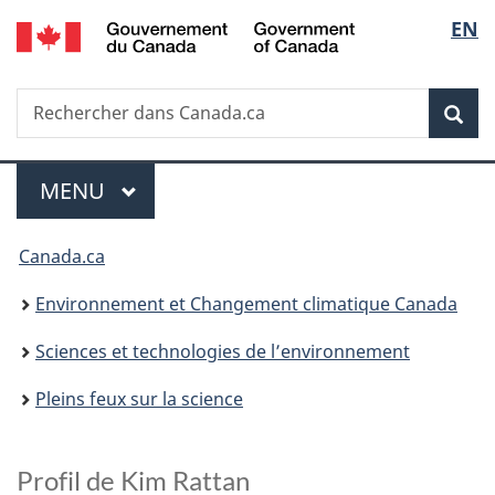
/
Sélec
EN
Passer
Passer
Passer
Government
au
à
à
de
of
contenu
«
la
Canada
Recherche
Rechercher
principal
Au
version
Rec
la
dans
sujet
HTML
Canada.ca
du
simplifiée
langu
Menu
gouvernement
MENU
PRINCIPAL
»
Vous
Canada.ca
êtes
Environnement et Changement climatique Canada
ici :
Sciences et technologies de l’environnement
Pleins feux sur la science
D
Profil de Kim Rattan