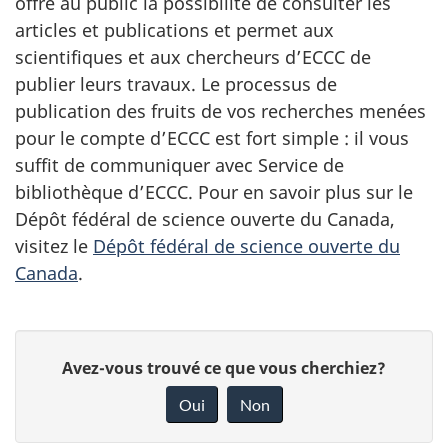
offre au public la possibilité de consulter les
articles et publications et permet aux
scientifiques et aux chercheurs d’ECCC de
publier leurs travaux. Le processus de
publication des fruits de vos recherches menées
pour le compte d’ECCC est fort simple : il vous
suffit de communiquer avec Service de
bibliothèque d’ECCC. Pour en savoir plus sur le
Dépôt fédéral de science ouverte du Canada,
visitez le
Dépôt fédéral de science ouverte du
Canada
.
D
D
Avez-vous trouvé ce que vous cherchiez?
é
o
Oui
Non
n
t