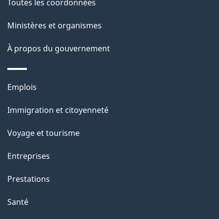
g
Toutes les coordonnées
t
e
Ministères et organismes
i
o
À propos du gouvernement
n
s
Thèmes
u
Emplois
et
r
Immigration et citoyenneté
sujets
c
e
Voyage et tourisme
t
Entreprises
t
e
Prestations
p
Santé
a