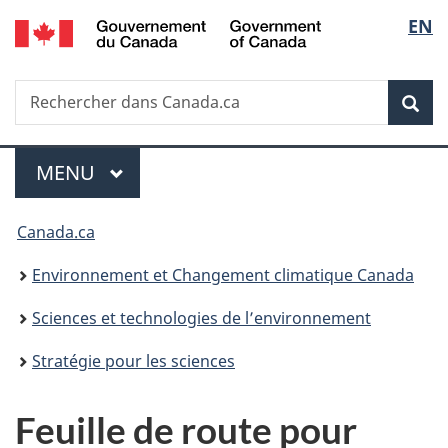
/
Sélec
EN
Passer
Passer
Passer
Government
au
à
à
de
of
contenu
«
la
Canada
Recherche
Rechercher
principal
Au
version
Rec
la
dans
sujet
HTML
Canada.ca
du
simplifiée
langu
Menu
gouvernement
MENU
PRINCIPAL
»
Vous
Canada.ca
êtes
Environnement et Changement climatique Canada
ici :
Sciences et technologies de l’environnement
Stratégie pour les sciences
Feuille de route pour