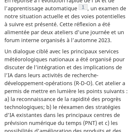
En réponse à l’évolution rapide de l’IA et de
Note de bas de page
1
l’apprentissage automatique
, un examen de
notre situation actuelle et des voies potentielles
à suivre est présenté. Cette réflexion a été
alimentée par deux ateliers d’une journée et un
forum interne organisés à l’automne 2023.
Un dialogue ciblé avec les principaux services
météorologiques nationaux a été organisé pour
discuter de l’intégration et des implications de
l’IA dans leurs activités de recherche-
développement-opérations (R-D-O). Cet atelier a
permis de mettre en lumière les points suivants :
a) la reconnaissance de la rapidité des progrès
technologiques; b) le réexamen des stratégies
d’IA existantes dans les principaux centres de
prévision numérique du temps (PNT) et c) les
possibilités d’amélioration des produits et des