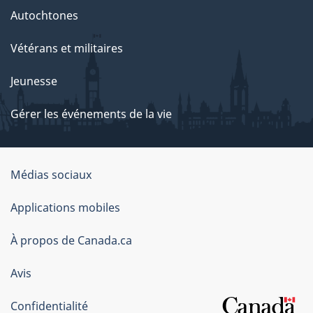
Autochtones
Vétérans et militaires
Jeunesse
Gérer les événements de la vie
Organisation
Médias sociaux
du
Applications mobiles
gouvernement
du
À propos de Canada.ca
Canada
Avis
Confidentialité