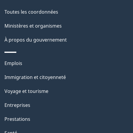
propos
de
Toutes les coordonnées
ce
Ministères et organismes
site
À propos du gouvernement
Thèmes
Emplois
et
Immigration et citoyenneté
sujets
Voyage et tourisme
Entreprises
Prestations
Santé