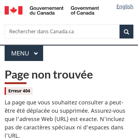
/
Sélec
English
Passer
Passer
Passer
Government
au
à
à
de
of
contenu
«
la
Canada
Recherche
Rechercher
principal
Au
version
Rec
la
dans
sujet
HTML
Canada.ca
du
simplifiée
langu
Menu
gouvernement
MENU
PRINCIPAL
»
Page non trouvée
Erreur 404
La page que vous souhaitez consulter a peut-
être été déplacée ou supprimée. Assurez-vous
que l’adresse Web (URL) est exacte. N’incluez
pas de caractères spéciaux ni d’espaces dans
l’URL.