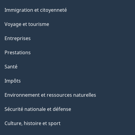
a
a
et
c
Immigration et citoyenneté
g
sujets
t
Voyage et tourisme
e
i
o
Entreprises
n
Prestations
s
u
Santé
r
Impôts
c
e
Environnement et ressources naturelles
t
Sécurité nationale et défense
t
e
Culture, histoire et sport
p