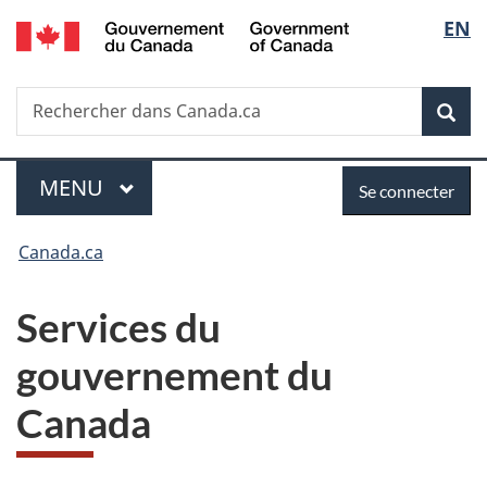
/
Sélec
EN
Passer
Passer
Passer
Government
au
à
à
de
of
contenu
«
la
Canada
Recherche
Rechercher
principal
Au
version
Rec
la
dans
sujet
HTML
Canada.ca
du
simplifiée
langu
Menu
Se
gouvernement
MENU
PRINCIPAL
Se connecter
»
connecter
Vous
Canada.ca
êtes
Services du
ici :
gouvernement du
Canada