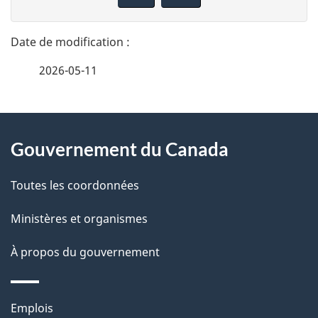
n
t
n
a
e
2026-05-11
i
z
v
l
o
À
s
t
Gouvernement du Canada
propos
r
d
de
e
Toutes les coordonnées
e
r
ce
Ministères et organismes
l
é
site
t
À propos du gouvernement
a
r
p
o
Thèmes
Emplois