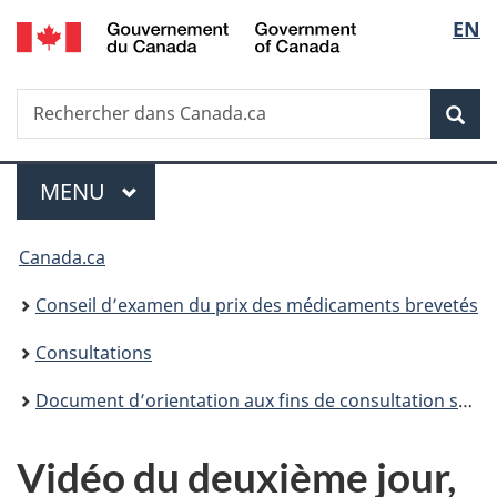
/
Sélec
EN
Passer
Passer
Passer
Government
au
à
à
de
of
contenu
«
la
Canada
Recherche
Rechercher
principal
Au
version
Rec
la
dans
sujet
HTML
Canada.ca
du
simplifiée
langu
Menu
gouvernement
MENU
PRINCIPAL
»
Vous
Canada.ca
êtes
Conseil d’examen du prix des médicaments brevetés
ici :
Consultations
Document d’orientation aux fins de consultation sur les Lignes directrices
Vidéo du deuxième jour,