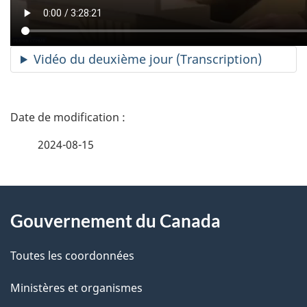
Vidéo du deuxième jour (Transcription)
D
é
2024-08-15
t
À
a
Gouvernement du Canada
propos
i
de
l
Toutes les coordonnées
ce
s
Ministères et organismes