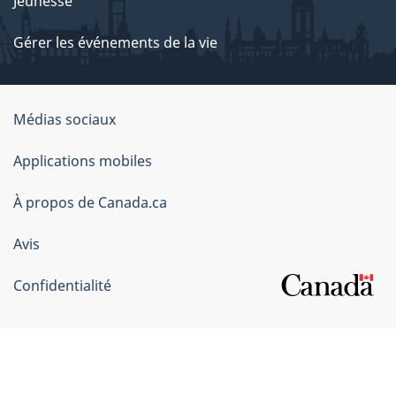
Jeunesse
Gérer les événements de la vie
Organisation
Médias sociaux
du
Applications mobiles
gouvernement
du
À propos de Canada.ca
Canada
Avis
Confidentialité