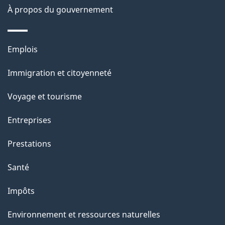
site
d
À propos du gouvernement
e
l
Thèmes
Emplois
et
a
Immigration et citoyenneté
sujets
p
Voyage et tourisme
a
Entreprises
g
Prestations
e
Santé
Impôts
Environnement et ressources naturelles