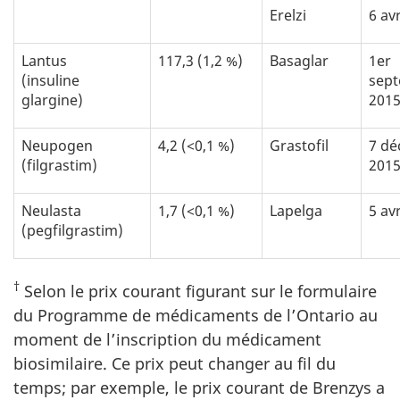
Erelzi
6 av
Lantus
117,3 (1,2 %)
Basaglar
1er
(insuline
sep
glargine)
201
Neupogen
4,2 (<0,1 %)
Grastofil
7 d
(filgrastim)
201
Neulasta
1,7 (<0,1 %)
Lapelga
5 av
(pegfilgrastim)
†
Selon le prix courant figurant sur le formulaire
du Programme de médicaments de l’Ontario au
moment de l’inscription du médicament
biosimilaire. Ce prix peut changer au fil du
temps; par exemple, le prix courant de Brenzys a