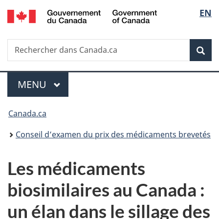
/
Sélec
EN
Passer
Passer
Passer
Government
au
à
à
de
of
contenu
«
la
Canada
Recherche
Rechercher
principal
Au
version
Rec
la
dans
sujet
HTML
Canada.ca
du
simplifiée
langu
Menu
gouvernement
MENU
PRINCIPAL
»
Vous
Canada.ca
êtes
Conseil d’examen du prix des médicaments brevetés
ici :
Les médicaments
biosimilaires au Canada :
un élan dans le sillage des