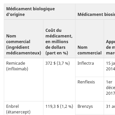
Médicament biologique
d’origine
Médicament biosi
Coût du
Nom
médicament,
commercial
en millions
App
(ingrédient
de dollars
Nom
de m
médicamenteux)
(part en %)
commercial
mar
Remicade
372 $ (3,7 %)
Inflectra
15 j
(infliximab)
201
Renflexis
1er
déc
201
Enbrel
119,3 $ (1,2 %)
Brenzys
31 a
(étanercept)