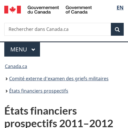
/
Sélec
EN
Passer
Passer
Passer
Government
au
à
à
de
of
contenu
«
la
Canada
Recherche
Rechercher
principal
Au
version
Rec
la
dans
sujet
HTML
Canada.ca
du
simplifiée
langu
Menu
gouvernement
MENU
PRINCIPAL
»
Vous
Canada.ca
êtes
Comité externe d’examen des griefs militaires
ici :
États financiers prospectifs
États financiers
prospectifs 2011–2012