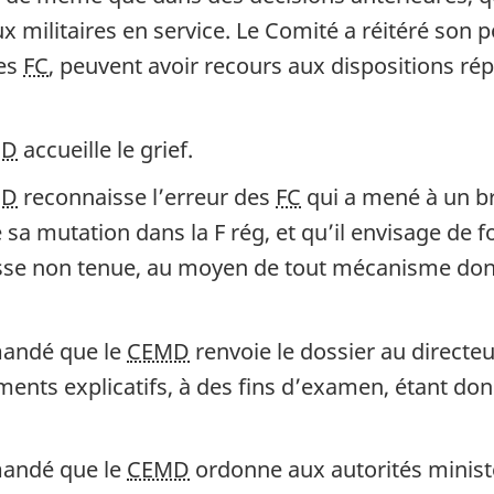
 militaires en service. Le Comité a réitéré son p
des
FC
, peuvent avoir recours aux dispositions rép
MD
accueille le grief.
MD
reconnaisse l’erreur des
FC
qui a mené à un br
 sa mutation dans la F rég, et qu’il envisage de 
se non tenue, au moyen de tout mécanisme dont i
mandé que le
CEMD
renvoie le dossier au directe
ents explicatifs, à des fins d’examen, étant don
mandé que le
CEMD
ordonne aux autorités ministé