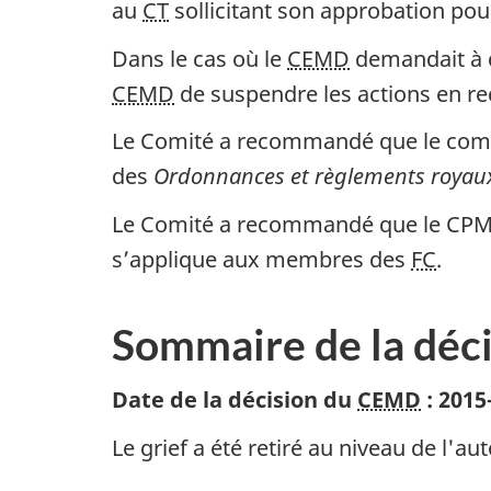
au
CT
sollicitant son approbation pour
Dans le cas où le
CEMD
demandait à 
CEMD
de suspendre les actions en r
Le Comité a recommandé que le co
des
Ordonnances et règlements royaux
Le Comité a recommandé que le CPM s
s’applique aux membres des
FC
.
Sommaire de la déc
Date de la décision du
CEMD
:
2015
Le grief a été retiré au niveau de l'auto