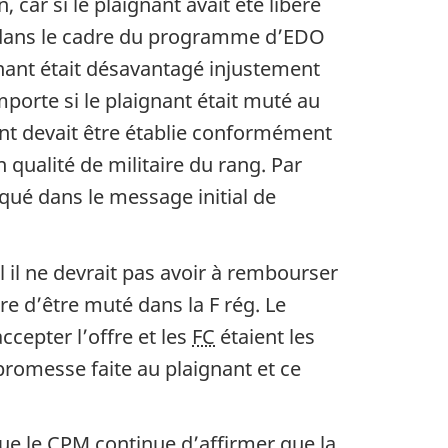
 car si le plaignant avait été libéré
lé dans le cadre du programme d’EDO
ignant était désavantagé injustement
importe si le plaignant était muté au
ant devait être établie conformément
en qualité de militaire du rang. Par
iqué dans le message initial de
l il ne devrait pas avoir à rembourser
cre d’être muté dans la F rég. Le
cepter l’offre et les
FC
étaient les
promesse faite au plaignant et ce
ue le CPM continue d’affirmer que la