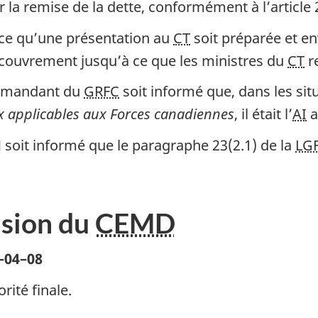
 la remise de la dette, conformément à l’article 
ce qu’une présentation au
CT
soit préparée et e
ecouvrement jusqu’à ce que les ministres du
CT
re
mmandant du
GRFC
soit informé que, dans les situ
 applicables aux Forces canadiennes
, il était l’
AI
a
oit informé que le paragraphe 23(2.1) de la
LG
ision du
CEMD
–04–08
rité finale.