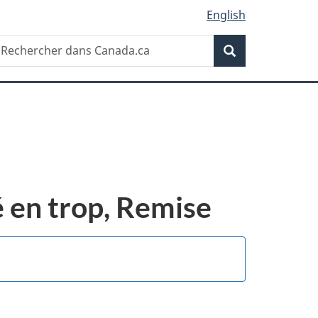
English
Recherche
echercher
Recherche
ans
anada.ca
 en trop, Remise