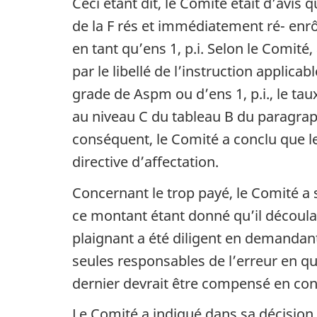
Ceci étant dit, le Comité était d’avis 
de la F rés et immédiatement ré- enrô
en tant qu’ens 1, p.i. Selon le Comit
par le libellé de l’instruction applica
grade de Aspm ou d’ens 1, p.i., le ta
au niveau C du tableau B du paragra
conséquent, le Comité a conclu que le
directive d’affectation.
Concernant le trop payé, le Comité a 
ce montant étant donné qu’il découlait 
plaignant a été diligent en demandant
seules responsables de l’erreur en qu
dernier devrait être compensé en co
Le Comité a indiqué dans sa décision