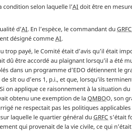
a condition selon laquelle l’
AI
doit être en mesur
alité d’
AI
. En l’espèce, le commandant du
GRFC
tement désigné comme
AI
.
 trop payé, le Comité était d’avis qu’il était im
rait dû être accordé au plaignant lorsqu’il a été m
rôlés dans un programme d’EDO détiennent le grad
e slt ou d’ens 1, p.i., et que, lorsqu’ils terminen
 Si on applique ce raisonnement à la situation du 
avait obtenu une exemption de la
QMBO
O, son gr
corrigé ne respectait pas les politiques applicabl
, sur laquelle le quartier général du
GRFC
s’était 
tement qui provenait de la vie civile, ce qui n’étai