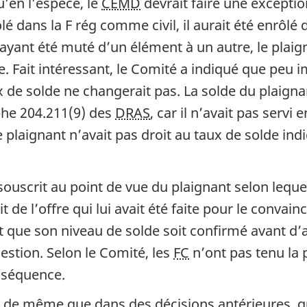
qu’en l’espèce, le
CEMD
devrait faire une exception,
lé dans la F rég comme civil, il aurait été enrô
é, ayant été muté d’un élément à un autre, le pla
ble. Fait intéressant, le Comité a indiqué que peu 
ux de solde ne changerait pas. La solde du plaign
phe 204.211(9) des
DRAS
, car il n’avait pas servi 
 plaignant n’avait pas droit au taux de solde ind
souscrit au point de vue du plaignant selon leque
de l’offre qui lui avait été faite pour le convain
 que son niveau de solde soit confirmé avant d’ac
estion. Selon le Comité, les
FC
n’ont pas tenu la 
nséquence.
, de même que dans des décisions antérieures, q