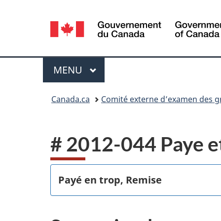
Sélection
de
la
Menu
MENU
PRINCIPAL
langue
Vous
Canada.ca
Comité externe d’examen des gri
êtes
ici :
# 2012-044 Paye et
Payé en trop, Remise