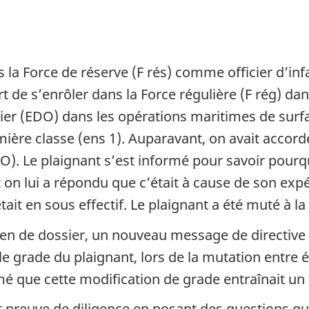
s la Force de réserve (F rés) comme officier d’in
ert de s’enrôler dans la Force régulière (F rég) 
cier (EDO) dans les opérations maritimes de surf
ère classe (ens 1). Auparavant, on avait accordé 
O). Le plaignant s’est informé pour savoir pourqu
et on lui a répondu que c’était à cause de son exp
tait en sous effectif. Le plaignant a été muté à l
men de dossier, un nouveau message de directive
e grade du plaignant, lors de la mutation entre é
formé que cette modification de grade entraînait un
fait preuve de diligence en posant des questions q