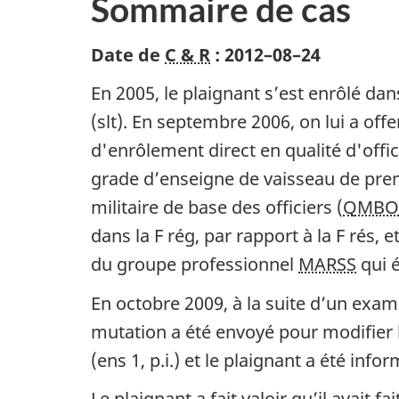
Sommaire de cas
Date de
C & R
:
2012–08–24
En 2005, le plaignant s’est enrôlé dan
(slt). En septembre 2006, on lui a off
d'enrôlement direct en qualité d'offi
grade d’enseigne de vaisseau de premi
militaire de base des officiers (
QMBO
dans la F rég, par rapport à la F rés, 
du groupe professionnel
MARSS
qui é
En octobre 2009, à la suite d’un exa
mutation a été envoyé pour modifier l
(ens 1, p.i.) et le plaignant a été in
Le plaignant a fait valoir qu’il avait 