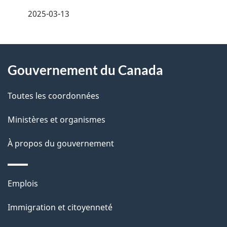
é
2025-03-13
t
À
a
Gouvernement du Canada
propos
i
de
l
Toutes les coordonnées
ce
s
Ministères et organismes
site
d
À propos du gouvernement
e
l
Thèmes
Emplois
et
a
Immigration et citoyenneté
sujets