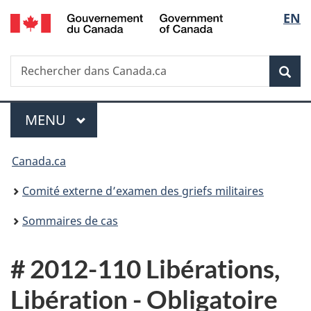
/
Sélec
EN
Passer
Passer
Passer
Government
au
à
à
de
of
contenu
«
la
Canada
Recherche
Rechercher
principal
Au
version
Rec
la
dans
sujet
HTML
Canada.ca
du
simplifiée
langu
Menu
gouvernement
MENU
PRINCIPAL
»
Vous
Canada.ca
êtes
Comité externe d’examen des griefs militaires
ici :
Sommaires de cas
# 2012-110 Libérations,
Libération - Obligatoire