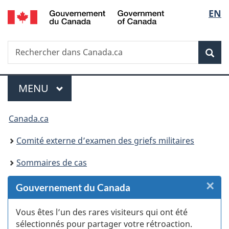
/
Sélec
EN
Passer
Passer
Passer
Passer
Government
au
au
à
à
de
of
Gestionnaire
contenu
«
la
Canada
Recherche
Rechercher
des
principal
Au
version
Rec
la
dans
Invitations
sujet
HTML
Canada.ca
du
simplifiée
langu
Menu
gouvernement
MENU
PRINCIPAL
»
Vous
Canada.ca
êtes
Comité externe d’examen des griefs militaires
ici :
Sommaires de cas
×
F
Gouvernement du Canada
:
Vous êtes l’un des rares visiteurs qui ont été
sélectionnés pour partager votre rétroaction.