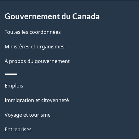
À
a
Gouvernement du Canada
propos
i
de
l
Toutes les coordonnées
ce
s
Ministères et organismes
site
d
À propos du gouvernement
e
l
Thèmes
Emplois
et
a
Immigration et citoyenneté
sujets
p
Voyage et tourisme
a
Entreprises