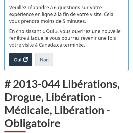
S
Veuillez répondre à 6 questions sur votre
d
expérience en ligne à la fin de votre visite. Cela
vous prendra moins de 5 minutes.
si
En choisissant « Oui », vous ouvrirez une nouvelle
w
fenêtre à laquelle vous pourrez revenir une fois
votre visite à Canada.ca terminée.
(t
Oui
accéder
Non
d
au
je
.
sondage.
ne
# 2013-044 Libérations,
veux
pas
Drogue, Libération -
participer
au
Médicale, Libération -
sondage
du
Obligatoire
site
web,