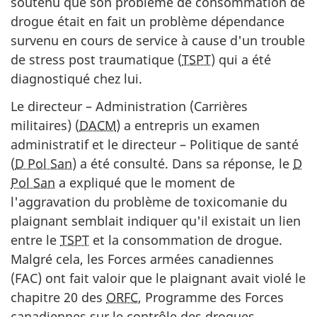
soutenu que son problème de consommation de
drogue était en fait un problème dépendance
survenu en cours de service à cause d'un trouble
de stress post traumatique (
TSPT
) qui a été
diagnostiqué chez lui.
Le directeur – Administration (Carrières
militaires) (
DACM
) a entrepris un examen
administratif et le directeur – Politique de santé
(
D Pol San
) a été consulté. Dans sa réponse, le
D
Pol San
a expliqué que le moment de
l'aggravation du problème de toxicomanie du
plaignant semblait indiquer qu'il existait un lien
entre le
TSPT
et la consommation de drogue.
Malgré cela, les Forces armées canadiennes
(FAC) ont fait valoir que le plaignant avait violé le
chapitre 20 des
ORFC
, Programme des Forces
canadiennes sur le contrôle des drogues