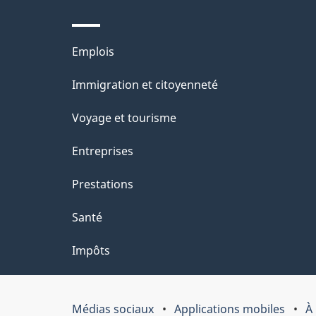
de
l
ce
s
Thèmes
Emplois
site
d
et
Immigration et citoyenneté
sujets
e
Voyage et tourisme
l
Entreprises
a
Prestations
p
Santé
a
Impôts
g
e
Médias sociaux
Applications mobiles
À
Organisation