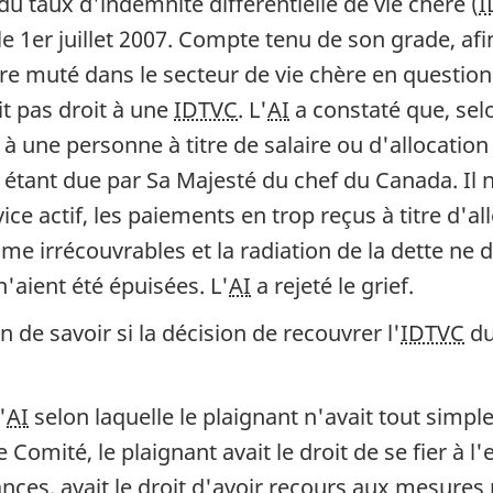
 taux d'indemnité différentielle de vie chère (
I
e 1er juillet 2007. Compte tenu de son grade, afi
re muté dans le secteur de vie chère en question a
it pas droit à une
IDTVC
. L'
AI
a constaté que, sel
s à une personne à titre de salaire ou d'allocati
étant due par Sa Majesté du chef du Canada. Il n
e actif, les paiements en trop reçus à titre d'al
e irrécouvrables et la radiation de la dette ne 
'aient été épuisées. L'
AI
a rejeté le grief.
 de savoir si la décision de recouvrer l'
IDTVC
du
'
AI
selon laquelle le plaignant n'avait tout simp
e Comité, le plaignant avait le droit de se fier à
ances, avait le droit d'avoir recours aux mesures