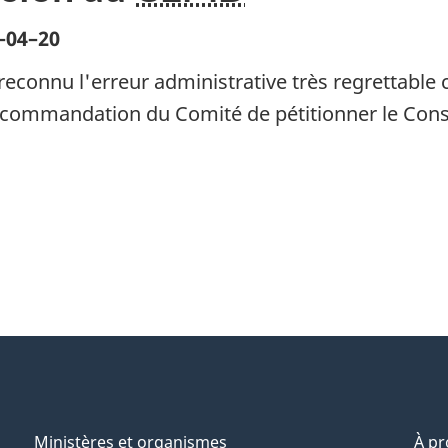
–04–20
reconnu l'erreur administrative très regrettable 
recommandation du Comité de pétitionner le Conse
Ministères et organismes
À p