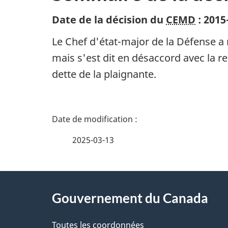
Date de la décision du
CEMD
:
2015
Le Chef d'état-major de la Défense a 
mais s'est dit en désaccord avec la 
dette de la plaignante.
D
é
2025-03-13
t
À
a
Gouvernement du Canada
propos
i
Toutes les coordonnées