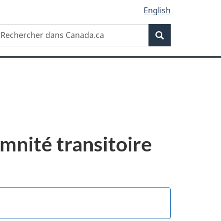
English
Recherche
echercher
Recherche
ans
anada.ca
mnité transitoire