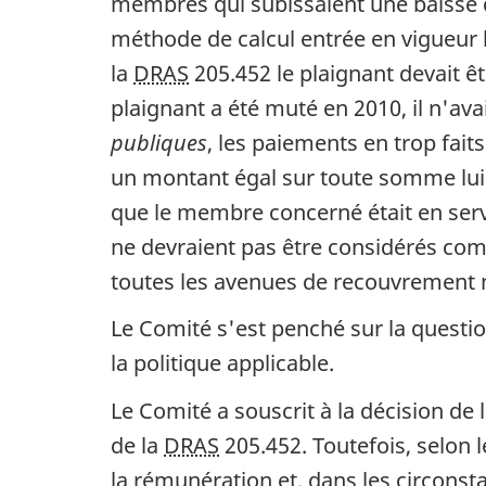
membres qui subissaient une baisse du
méthode de calcul entrée en vigueur l
la
DRAS
205.452 le plaignant devait êt
plaignant a été muté en 2010, il n'ava
publiques
, les paiements en trop fait
un montant égal sur toute somme lui 
que le membre concerné était en servic
ne devraient pas être considérés comm
toutes les avenues de recouvrement n
Le Comité s'est penché sur la question
la politique applicable.
Le Comité a souscrit à la décision de l
de la
DRAS
205.452. Toutefois, selon l
la rémunération et, dans les circonst