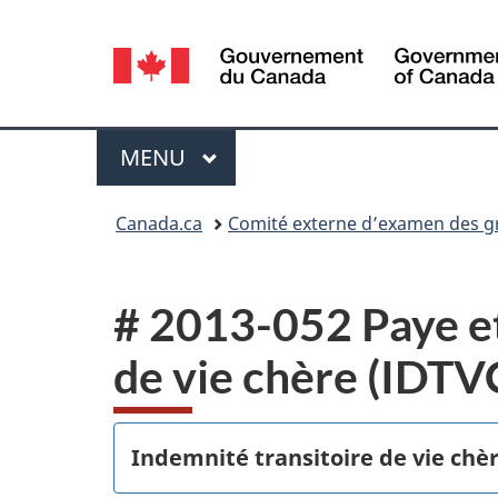
Sélection
de
la
Menu
MENU
PRINCIPAL
langue
Vous
Canada.ca
Comité externe d’examen des gri
êtes
ici :
# 2013-052 Paye et
de vie chère (IDTV
Indemnité transitoire de vie chèr